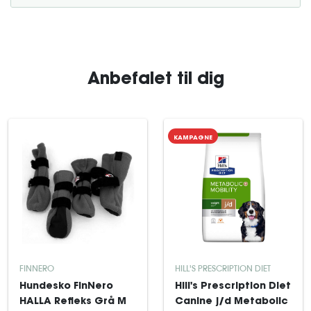
Anbefalet til dig
KAMPAGNE
FINNERO
HILL'S PRESCRIPTION DIET
Hundesko FinNero
Hill's Prescription Diet
HALLA Refleks Grå M
Canine j/d Metabolic