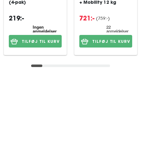
(4-pak)
+ Mobility 12 kg
(759:-)
219:-
721:-
TILFØJ TIL KURV
TILFØJ TIL KURV