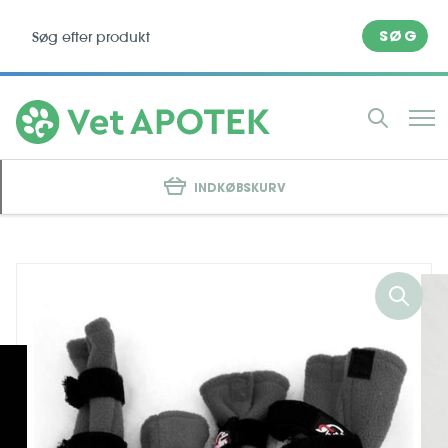
SØG
INDKØBSKURV