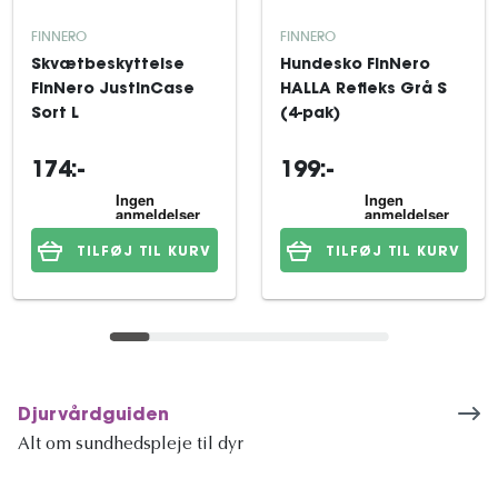
FINNERO
FINNERO
Skvætbeskyttelse
Hundesko FinNero
FinNero JustinCase
HALLA Refleks Grå S
Sort L
(4-pak)
174:-
199:-
TILFØJ TIL KURV
TILFØJ TIL KURV
Djurvårdguiden
Alt om sundhedspleje til dyr