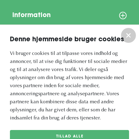
Information
Om os
Denne hjemmeside bruger cookies
Vores nyhedsbrev
Vi bruger cookies til at tilpasse vores indhold og
annoncer, til at vise dig funktioner til sociale medier
og til at analysere vores trafik. Vi deler også
oplysninger om din brug af vores hjemmeside med
vores partnere inden for sociale medier,
annonceringspartnere og analysepartnere. Vores
Vetapotek.dk er en del af
partnere kan kombinere disse data med andre
Evidensia
oplysninger, du har givet dem, eller som de har
Dyresundhedspleje
indsamlet fra din brug af deres tjenester.
TILLAD ALLE