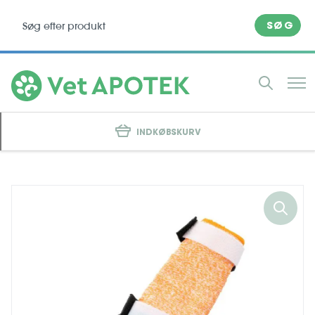
SØG
INDKØBSKURV