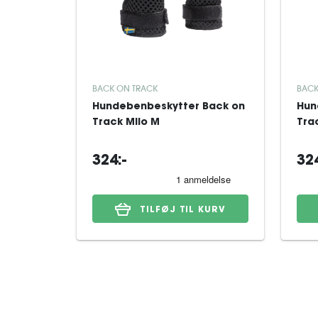
BACK ON TRACK
BACK
Hundebenbeskytter Back on
Hun
Track Milo M
Tra
324:-
324
TILFØJ TIL KURV