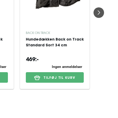
BACK ON TRACK
BACK ON 
ck
Hundedækken Back on Track
Hundetæ
Standard Sort 34 cm
Standar
469:-
445:-
TILFØJ TIL KURV