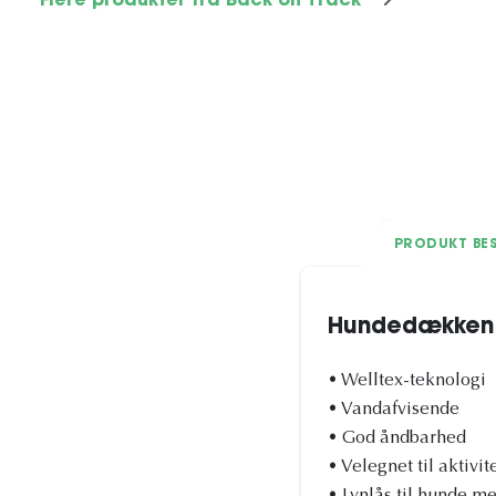
Flere produkter fra Back on Track
PRODUKT BES
Hundedækken B
• Welltex-teknologi
• Vandafvisende
• God åndbarhed
• Velegnet til aktivit