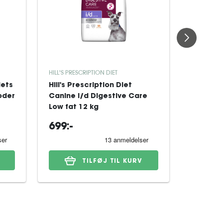
HILL'S PRESCRIPTION DIET
ROYAL CAN
iets
Hill's Prescription Diet
Royal Ca
oder
Canine i/d Digestive Care
Derma H
Low fat 12 kg
Dog tørf
699:-
329:-
TILFØJ TIL KURV