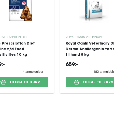
S PRESCRIPTION DIET
ROYAL CANIN VETERINARY
's Prescription Diet
Royal Canin Veterinary D
ine z/d Food
Derma Anallergenic tørf
itivities 10 kg
til hund 8 kg
:-
659:-
TILFØJ TIL KURV
TILFØJ TIL KURV