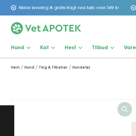
Sikker levering & gratis fragt ved køb over 349 kr
Hund
Kat
Hest
Tilbud
Var
Hem
Hund
Ting & Tilbehør
Hundetøj