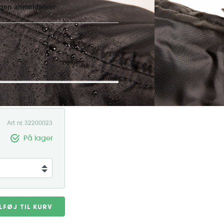
net til aktivitet • Lynlås til
ag og træning. Vores
til alt fra træning til gåture.
Art. nr. 32200023
På lager
ILFØJ TIL KURV