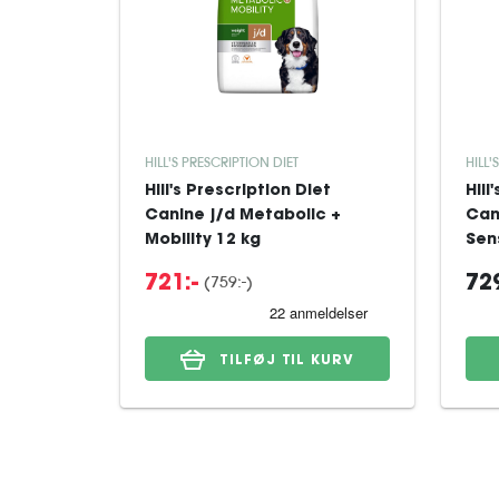
HILL'S PRESCRIPTION DIET
HILL'
Hill's Prescription Diet
Hill
Canine j/d Metabolic +
Can
Mobility 12 kg
Sens
(759:-)
721:-
729
TILFØJ TIL KURV