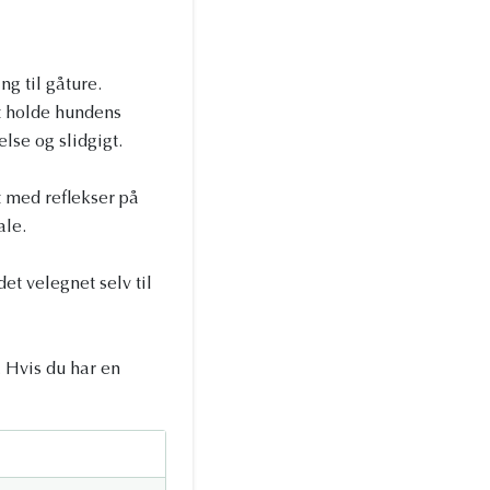
g til gåture.
t holde hundens
lse og slidgigt.
t med reflekser på
ale.
et velegnet selv til
. Hvis du har en