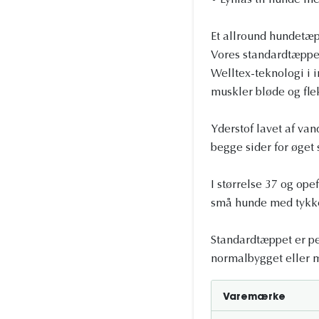
• Lynlås til hunde m
Et allround hundetæp
Vores standardtæppe 
Welltex-teknologi i 
muskler bløde og fle
Yderstof lavet af van
begge sider for øget
I størrelse 37 og ope
små hunde med tykke
Standardtæppet er per
normalbygget eller m
Varemærke