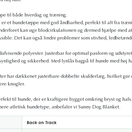
ed høj hale
pe til både hverdag og træning.
er et hundetæppe med god åndbarhed, perfekt til alt fra trænin
inderforet kan øge blodcirkulationen og dermed hjælpe med a
ksible. Det kan også lindre problemer som stivhed, ledbetænde
dafvisende polyester. Justerbar for optimal pasform og udstyre
 synlighed og sikkerhed. Med lynlås bagpå til hunde med høj h
fter har dækkenet justerbare dobbelte skulderlæg, hvilket gør d
re knogler.
fekt til hunde, der er kraftigere bygget omkring bryst og hals
ere atletisk hundetype, anbefaler vi Sunny Dog Blanket.
Back on Track