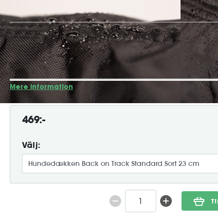
• Welltex-teknologi • Vandafvisende • God åndbarhed • Veleg
hunde med høj hale Et allround hundetæppe til både hverd
standardtæppe er et hundetæppe med god åndbarhed, perfekt 
Welltex-teknologi i inderforet kan øge blodcirkul...
Mere information
469:-
Välj:
T