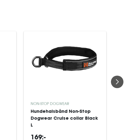
NON-STOP DOGWEAR
NON-STOP
Hundehalsbånd Non-Stop
Non-sto
Dogwear Cruise collar Black
Pull-on 
L
169:-
419:-