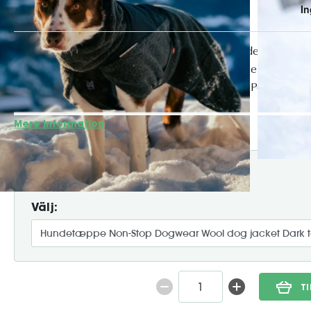
Wool Dog Jacket er en varm og funktionel hundejakke lavet a
hund varm under kolde og fugtige forhold. Jakken kombine
materialer for optimal isolering og åndbarhed. Perfekt til h
daglige gåture i køligere klima, giver d...
Mere information
649:-
Välj:
T