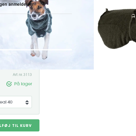
f uld, designet til at holde din
rer naturlig uld med moderne
vile mellem aktiviteter eller
Art. nr. 3113
På lager
ILFØJ TIL KURV