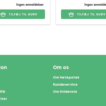
TILFØJ TIL KURV
TILFØJ TIL KURV
ion
Om os
Om VetApotek
Kundeservice
itik
Om Evidensia
lser