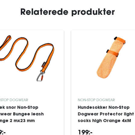
Relaterede produkter
-STOP DOGWEAR
NON-STOP DOGWEAR
æk snor Non-Stop
Hundesokker Non-Stop
wear Bungee leash
Dogwear Protector light
nge 2 mx23 mm
socks high Orange 4xM
:-
199:-