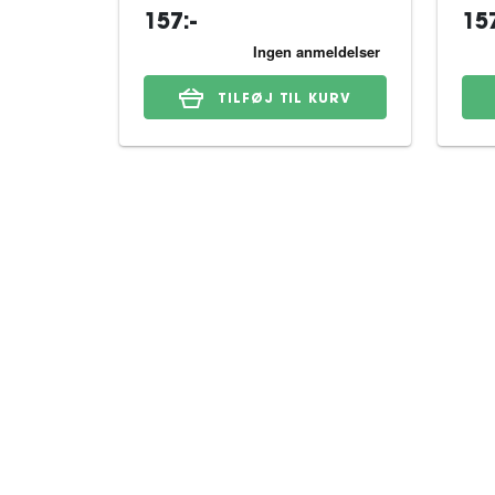
157:-
157
TILFØJ TIL KURV