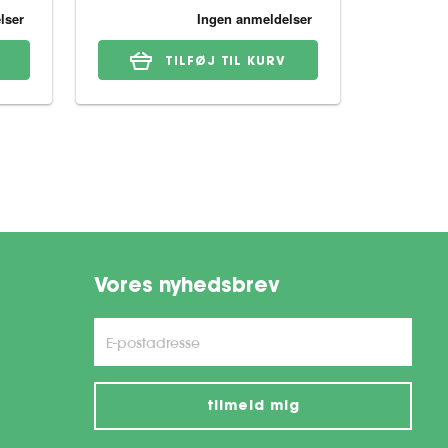
TILFØJ TIL KURV
Vores nyhedsbrev
tilmeld mig