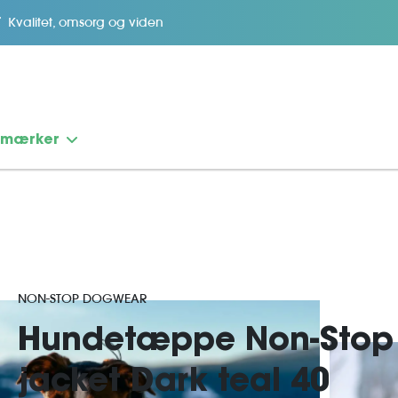
Kvalitet, omsorg og viden
emærker
NON-STOP DOGWEAR
Hundetæppe Non-Stop
jacket Dark teal 40