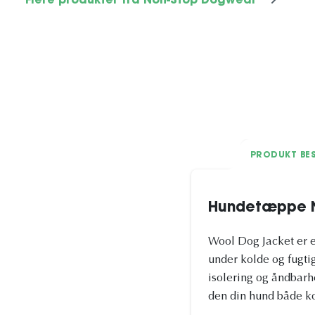
Flere produkter fra Non-Stop Dogwear
PRODUKT BES
Hundetæppe N
Wool Dog Jacket er e
under kolde og fugti
isolering og åndbarhe
den din hund både k