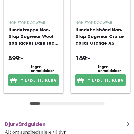
NON-STOP DOGWEAR
NON-STOP DOGWEAR
Hundetæppe Non-
Hundehalsbånd Non-
Stop Dogwear Wool
Stop Dogwear Cruise
dog jacket Dark teal
collar Orange XS
33
599:-
169:-
TILFØJ TIL KURV
TILFØJ TIL KURV
Djurvårdguiden
Alt om sundhedspleje til dyr