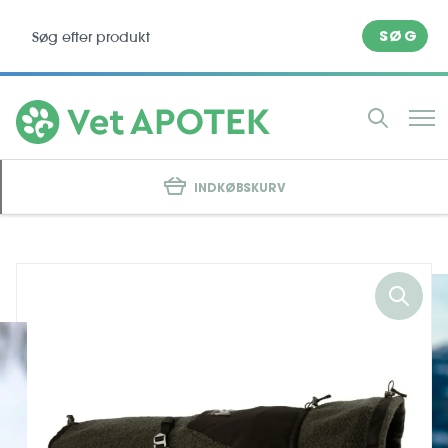
SØG
INDKØBSKURV