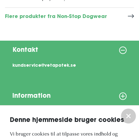
Flere produkter fra Non-Stop Dogwear
Kontakt
kundservice@vetapotek.se
Information
Om os
Denne hjemmeside bruger cookies
Vores nyhedsbrev
Vi bruger cookies til at tilpasse vores indhold og