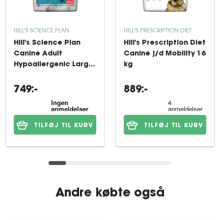
HILL'S SCIENCE PLAN
HILL'S PRESCRIPTION DIET
Hill's Science Plan
Hill's Prescription Diet
Canine Adult
Canine j/d Mobility 16
Hypoallergenic Large
kg
Salmon 14 kg
749:-
889:-
TILFØJ TIL KURV
TILFØJ TIL KURV
Andre købte også