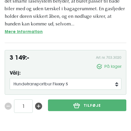
det smarte låsesystem betyder, at buret passer til både
biler med og uden tærskel i bagagerummet. En gasfjeder
holder døren sikkert åben, og en nødluge sikrer, at
hunden kan komme ud, selvom...
Mere information
3 149:-
Art. nr. 703.3020
På lager
Välj:
TILFØJE