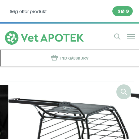
SØG
INDKØBSKURV