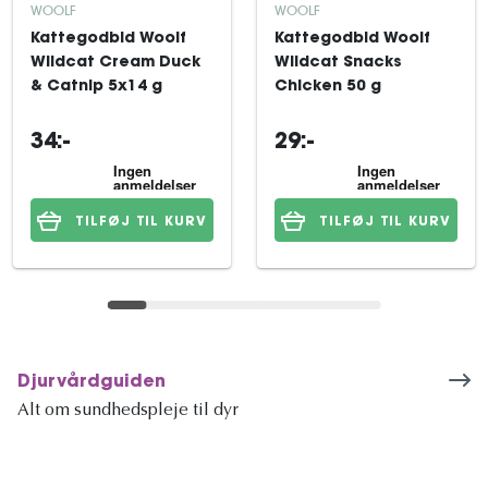
WOOLF
WOOLF
Kattegodbid Woolf
Kattegodbid Woolf
Wildcat Cream Duck
Wildcat Snacks
& Catnip 5x14 g
Chicken 50 g
34:-
29:-
TILFØJ TIL KURV
TILFØJ TIL KURV
Djurvårdguiden
Alt om sundhedspleje til dyr