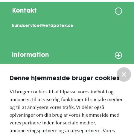
Kontakt
kundservice@vetapotek.se
Information
Om os
Denne hjemmeside bruger cookies
Vores nyhedsbrev
Vi bruger cookies til at tilpasse vores indhold og
annoncer, til at vise dig funktioner til sociale medier
og til at analysere vores trafik. Vi deler også
oplysninger om din brug af vores hjemmeside med
vores partnere inden for sociale medier,
annonceringspartnere og analysepartnere. Vores
Vetapotek.dk er en del af