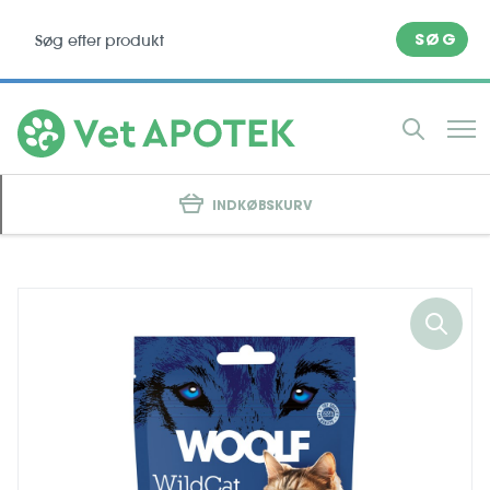
SØG
INDKØBSKURV