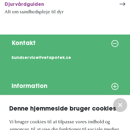
Djurvårdguiden
Alt om sundhedspleje til dyr
Kontakt
kundservice@vetapotek.se
Information
Om os
Denne hjemmeside bruger cookies
Vores nyhedsbrev
Vi bruger cookies til at tilpasse vores indhold og
annoncer, til at vise dig funktioner til sociale medier