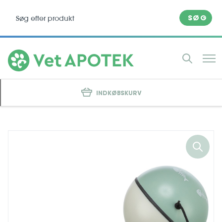
SØG
INDKØBSKURV