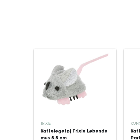
TRIXIE
KON
Kattelegetøj Trixie Løbende
Kat
mus 5,5 cm
Par