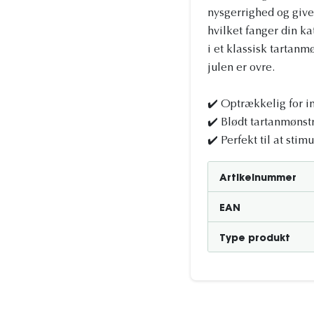
nysgerrighed og give 
hvilket fanger din k
i et klassisk tartanmø
julen er ovre.
✔️ Optrækkelig for in
✔️ Blødt tartanmønstr
✔️ Perfekt til at stim
Artikelnummer
EAN
Type produkt