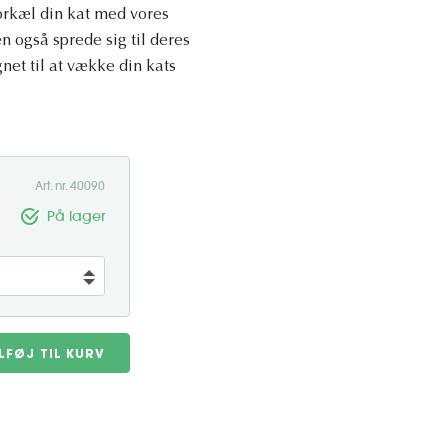
orkæl din kat med vores
 også sprede sig til deres
et til at vække din kats
Art. nr. 40090
På lager
ILFØJ TIL KURV