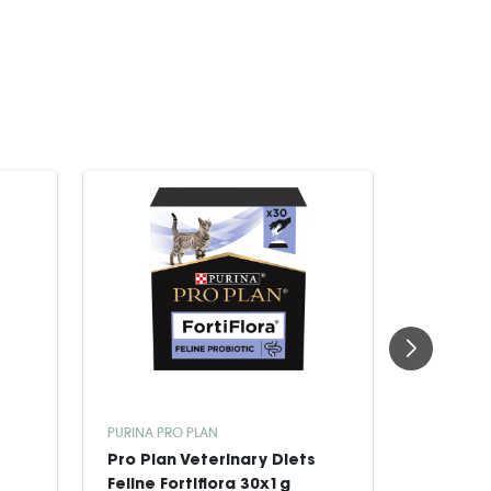
PURINA PRO PLAN
HAPPY PET
Pro Plan Veterinary Diets
Kattele
Feline Fortiflora 30x1g
Mouse 2