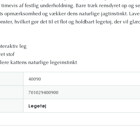
timevis af festlig underholdning. Bare træk rensdyret op og se
ats opmærksomhed og vækker dens naturlige jagtinstinkt. Lavet
nster, hvilket gør det til et flot og holdbart legetøj, der vil glæ
teraktiv leg
et stof
ulere kattens naturlige legeinstinkt
40090
701029400900
Legetøj