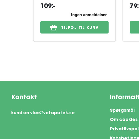
109:-
79:
TILFØJ TIL KURV
Kontakt
Informat
Spørgsmål
kundservice@vetapotek.se
Om cookies
Privatlivspol
Købsbetinge