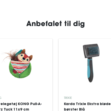
Anbefalet til dig
G
TRIXIE
telegetøj KONG Pull-A-
Karda Trixie Ekstra bløde
tz Tuck 11x9 cm
børster Blå