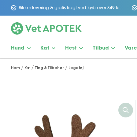
Sikker levering & gratis fragt ved køb over 349 kr
Hund
Kat
Hest
Tilbud
Var
Hem
Kat
Ting & Tilbehør
Legetøj