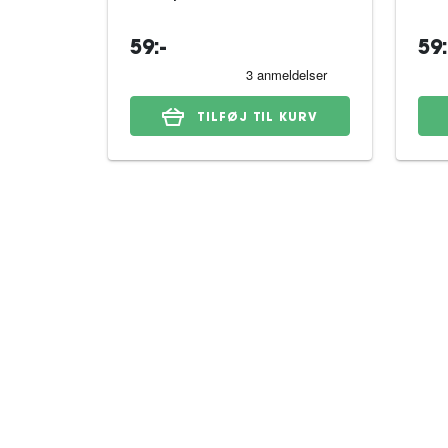
59:-
59:
TILFØJ TIL KURV