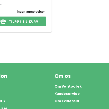
-
TILFØJ TIL KURV
ion
Om os
Om VetApotek
Kundeservice
itik
Om Evidensia
lser