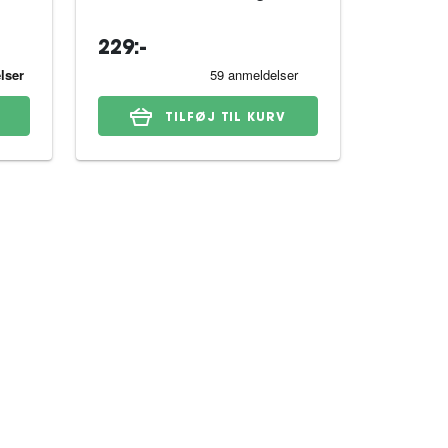
229:-
79:-
TILFØJ TIL KURV