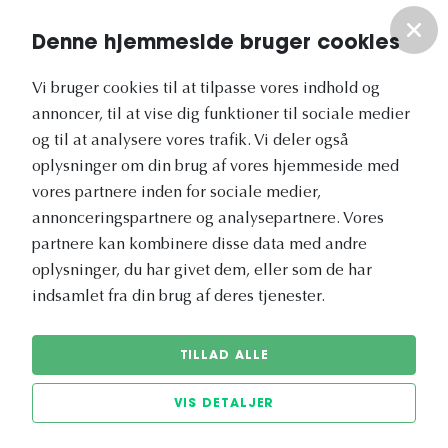
Om os
Denne hjemmeside bruger cookies
Vores nyhedsbrev
Vi bruger cookies til at tilpasse vores indhold og
annoncer, til at vise dig funktioner til sociale medier
og til at analysere vores trafik. Vi deler også
oplysninger om din brug af vores hjemmeside med
vores partnere inden for sociale medier,
annonceringspartnere og analysepartnere. Vores
Vetapotek.dk er en del af
partnere kan kombinere disse data med andre
Evidensia
oplysninger, du har givet dem, eller som de har
Dyresundhedspleje
indsamlet fra din brug af deres tjenester.
TILLAD ALLE
VIS DETALJER
© 2026 Vetapotek