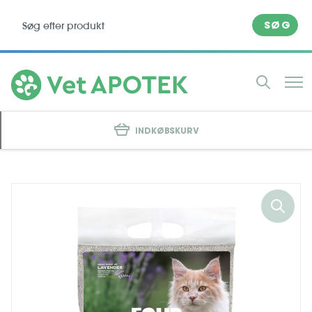
SØG
INDKØBSKURV