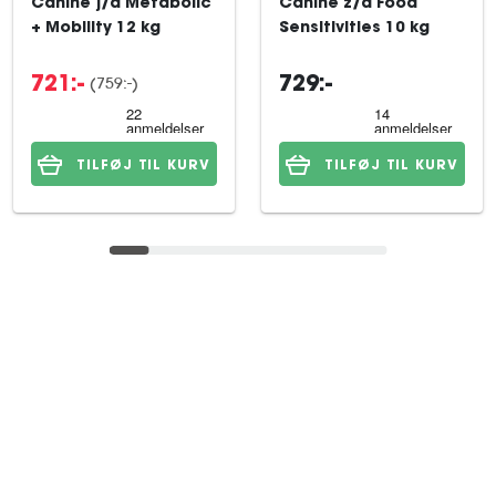
Canine j/d Metabolic
Canine z/d Food
+ Mobility 12 kg
Sensitivities 10 kg
(759:-)
721:-
729:-
TILFØJ TIL KURV
TILFØJ TIL KURV