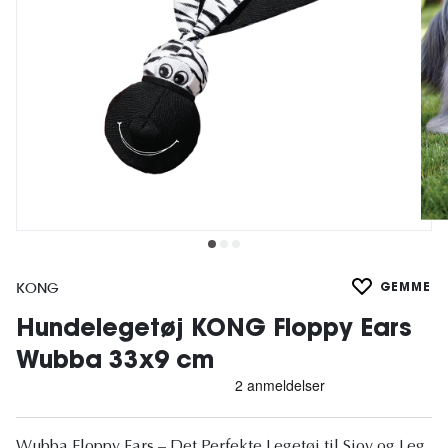
KONG
GEMME
Hundelegetøj KONG Floppy Ears
Wubba 33x9 cm
Wubba Floppy Ears – Det Perfekte Legetøj til Sjov og Leg