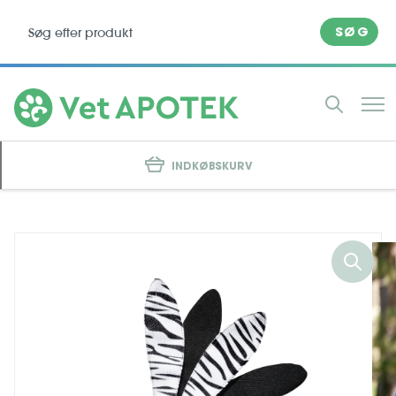
SØG
INDKØBSKURV