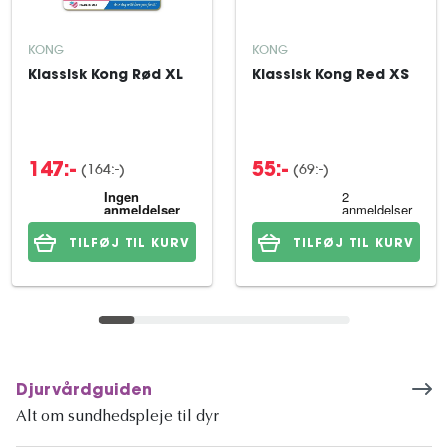
KONG
KONG
Klassisk Kong Rød XL
Klassisk Kong Red XS
(164:-)
(69:-)
147:-
55:-
TILFØJ TIL KURV
TILFØJ TIL KURV
Djurvårdguiden
Alt om sundhedspleje til dyr