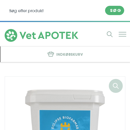
SØG
INDKØBSKURV