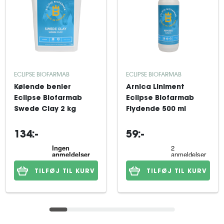
ECLIPSE BIOFARMAB
ECLIPSE BIOFARMAB
Kølende benler
Arnica Liniment
Eclipse Biofarmab
Eclipse Biofarmab
Swede Clay 2 kg
Flydende 500 ml
134:-
59:-
TILFØJ TIL KURV
TILFØJ TIL KURV