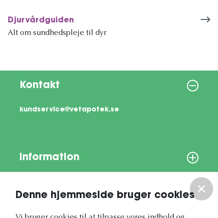
Djurvårdguiden
Alt om sundhedspleje til dyr
Kontakt
kundservice@vetapotek.se
Information
Om os
Denne hjemmeside bruger cookies
Vi bruger cookies til at tilpasse vores indhold og