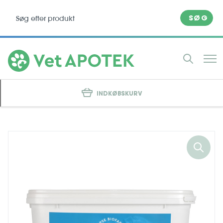
SØG
INDKØBSKURV