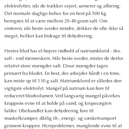
elektrolytter, når de trækker vejret, urinerer og afføring.
Det normale daglige behov for en hest på 500 kg
beregnes til at være mellem 20-40 gram salt. Om
vinteren, når heste sveder mindre, drikker de ofte ikke så
meget, hvilket kan bidrage til dehydrering.
Hestes blod har et højere indhold af natriumklorid - dvs.
salt - end menneskers. Når heste sveder, mister de derfor
relativt store mængder salt. Disse mængder tages
primært fra blodet. En hest, der arbejder hårdt i en time,
kan miste op til 130 g salt. Natriumklorid er således den
vigtigste elektrolyt. Mangel på natrium kan føre til
reduceret blodvolumen. Ved langvarig mangel påvirkes
kroppens evne til at holde på vand, og kropsvægten
falder. Ubehandlet kan dehydrering føre til
muskelkramper, dårlig ilt-, energi- og væsketransport
gennem kroppen. Nyreproblemer, manglende evne til at