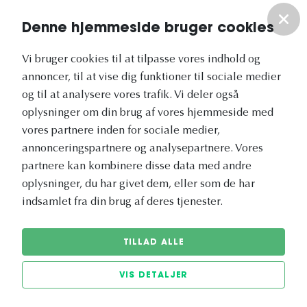
Om os
Denne hjemmeside bruger cookies
Vores nyhedsbrev
Vi bruger cookies til at tilpasse vores indhold og
annoncer, til at vise dig funktioner til sociale medier
og til at analysere vores trafik. Vi deler også
oplysninger om din brug af vores hjemmeside med
vores partnere inden for sociale medier,
annonceringspartnere og analysepartnere. Vores
Vetapotek.dk er en del af
partnere kan kombinere disse data med andre
Evidensia
oplysninger, du har givet dem, eller som de har
Dyresundhedspleje
indsamlet fra din brug af deres tjenester.
TILLAD ALLE
VIS DETALJER
© 2026 Vetapotek