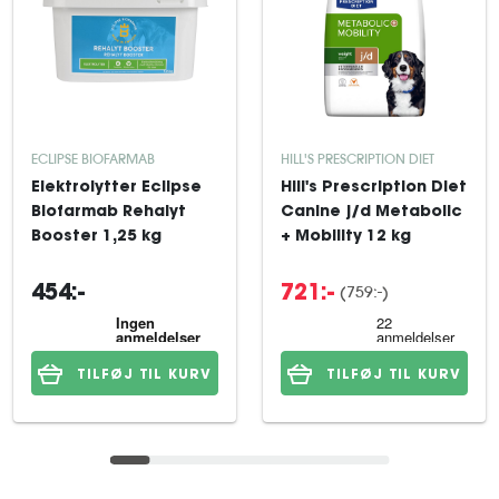
ECLIPSE BIOFARMAB
HILL'S PRESCRIPTION DIET
Elektrolytter Eclipse
Hill's Prescription Diet
Biofarmab Rehalyt
Canine j/d Metabolic
Booster 1,25 kg
+ Mobility 12 kg
(759:-)
454:-
721:-
TILFØJ TIL KURV
TILFØJ TIL KURV