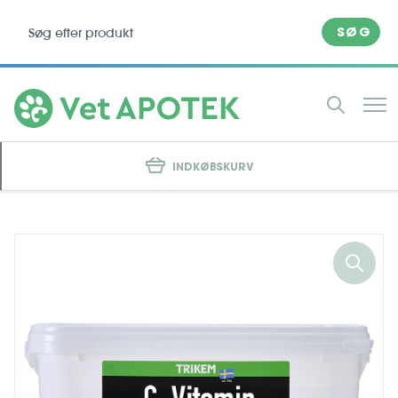
SØG
INDKØBSKURV