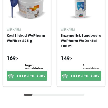
WEPHARM
WEPHARM
Kosttilskud WePharm
Enzymatisk tandpasta
WeFiber 225 g
WePharm WeDental
100 ml
169:-
149:-
TILFØJ TIL KURV
TILFØJ TIL KURV