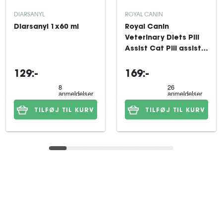
DIARSANYL
ROYAL CANIN
Diarsanyl 1x60 ml
Royal Canin
Veterinary Diets Pill
Assist Cat Pill assist
til kat 45 g
129:-
169:-
TILFØJ TIL KURV
TILFØJ TIL KURV