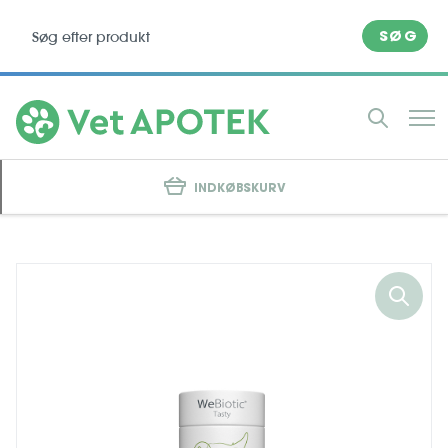
SØG
INDKØBSKURV