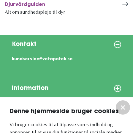
Djurvårdguiden
Alt om sundhedspleje til dyr
Kontakt
kundservice@vetapotek.se
Information
Om os
Denne hjemmeside bruger cookies
Vores nyhedsbrev
Vi bruger cookies til at tilpasse vores indhold og
annoncer, til at vise dig funktioner til sociale medier