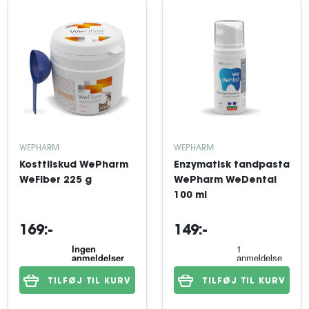
WEPHARM
WEPHARM
Kosttilskud WePharm
Enzymatisk tandpasta
WeFiber 225 g
WePharm WeDental
100 ml
169:-
149:-
TILFØJ TIL KURV
TILFØJ TIL KURV