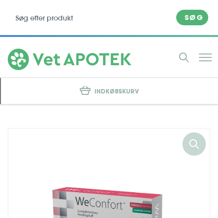
SØG
INDKØBSKURV