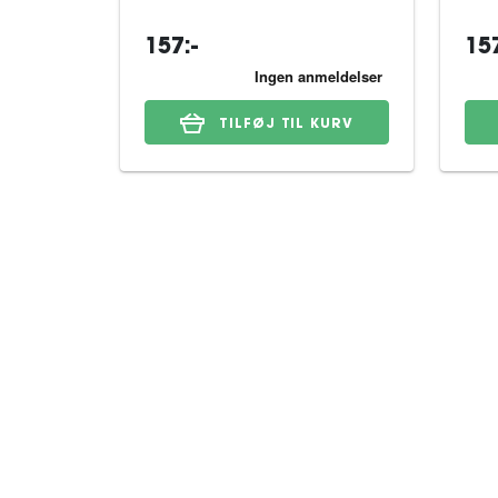
157:-
157
TILFØJ TIL KURV