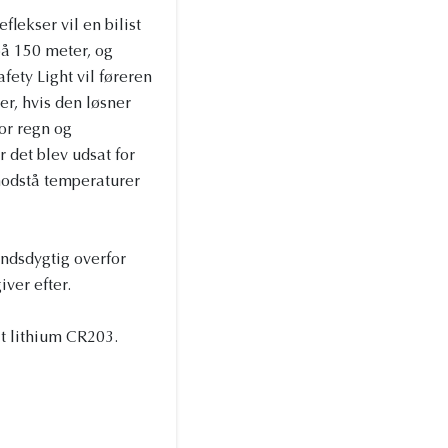
flekser vil en bilist
på 150 meter, og
fety Light vil føreren
r, hvis den løsner
or regn og
 det blev udsat for
modstå temperaturer
andsdygtig overfor
iver efter.
lt lithium CR203.