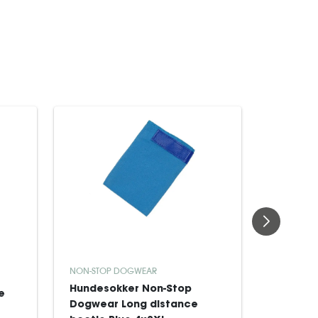
NON-STOP DOGWEAR
NON-STOP
Hundesokker Non-Stop
Hundeso
e
Dogwear Long distance
Dogwear