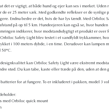
t det er vigtigt, at både hund og ejer kan ses i mørket. Uden re
r de er 25 meter væk. Med godkendte reflekser er de synlige 
gere. Endnu bedre er det, hvis de har lys tændt. Med Orbiloc Sa
fstand på op til 5 km. Hundeejeren kan også se, hvor hunden e
umringen indikerer, hvor modstandsdygtigt et produkt er over f
rbiloc Safety Light blev testet i et vandfyldt trykkammer, hvor
 trykket i 100 meters dybde, i en time. Derudover kan lampen 
l 50°C.
 designkvalitet kan Orbiloc Safety Light være ekstremt modst
andre stød. Du kan tabe, kaste eller træde på den, uden at den g
batterier for at fungere. To er inkluderet i pakken, model 3 vo
deholder:
ys med Orbiloc quick mount
m