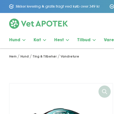
Sikker levering & gratis fragt ved køb over 349 kr
Hund
Kat
Hest
Tilbud
Var
Hem
Hund
Ting & Tilbehør
Vandreture