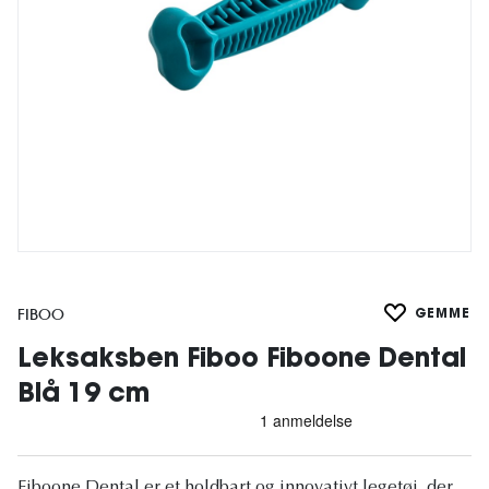
FIBOO
GEMME
Leksaksben Fiboo Fiboone Dental
Blå 19 cm
Fiboone Dental er et holdbart og innovativt legetøj, der