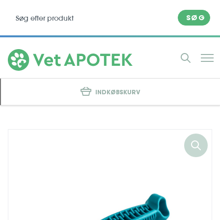
SØG
INDKØBSKURV