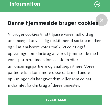
Information
Om os
Denne hjemmeside bruger cookies
Vores nyhedsbrev
Vi bruger cookies til at tilpasse vores indhold og
annoncer, til at vise dig funktioner til sociale medier
og til at analysere vores trafik. Vi deler også
oplysninger om din brug af vores hjemmeside med
vores partnere inden for sociale medier,
annonceringspartnere og analysepartnere. Vores
Vetapotek.dk er en del af
partnere kan kombinere disse data med andre
Evidensia
oplysninger, du har givet dem, eller som de har
Dyresundhedspleje
indsamlet fra din brug af deres tjenester.
TILLAD ALLE