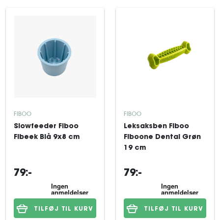
FIBOO
FIBOO
Slowfeeder Fiboo
Leksaksben Fiboo
Fibeek Blå 9x8 cm
Fiboone Dental Grøn
19 cm
79:-
79:-
TILFØJ TIL KURV
TILFØJ TIL KURV