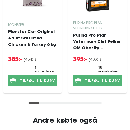
PURINA PRO PLAN
MONSTER
VETERINARY DIETS
Monster Cat Original
Purina Pro Plan
Adult Sterilized
Veterinary Diet Feline
Chicken & Turkey 6 kg
OM Obesity
Management 5 kg
(454:-)
(439:-)
385:-
395:-
TILFØJ TIL KURV
TILFØJ TIL KURV
Andre købte også