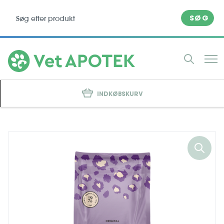
SØG
INDKØBSKURV