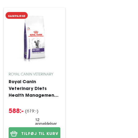
KAMPAGNE
ROYAL CANIN VETERINARY
Royal Canin
Veterinary Diets
Health Management
Neutered Satiety
Balance tørfoder til
(619:-)
588:-
kat 8 kg
TILFØJ TIL KURV