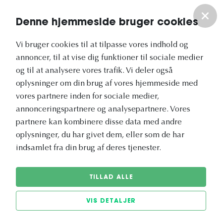
Om os
Denne hjemmeside bruger cookies
Vores nyhedsbrev
Vi bruger cookies til at tilpasse vores indhold og
annoncer, til at vise dig funktioner til sociale medier
og til at analysere vores trafik. Vi deler også
oplysninger om din brug af vores hjemmeside med
vores partnere inden for sociale medier,
annonceringspartnere og analysepartnere. Vores
Vetapotek.dk er en del af
partnere kan kombinere disse data med andre
Evidensia
oplysninger, du har givet dem, eller som de har
Dyresundhedspleje
indsamlet fra din brug af deres tjenester.
TILLAD ALLE
VIS DETALJER
© 2026 Vetapotek