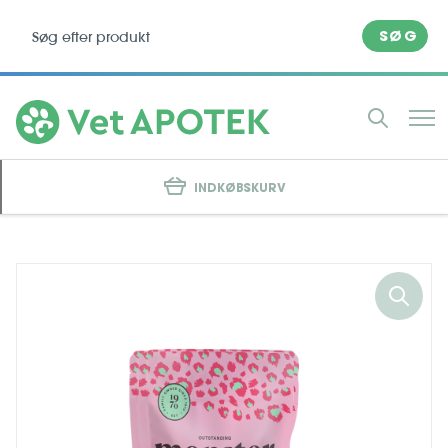
SØG
INDKØBSKURV