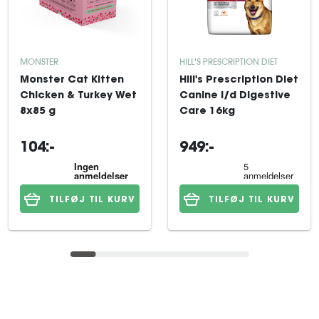
MONSTER
HILL'S PRESCRIPTION DIET
Monster Cat Kitten
Hill's Prescription Diet
Chicken & Turkey Wet
Canine i/d Digestive
8x85 g
Care 16kg
104:-
949:-
TILFØJ TIL KURV
TILFØJ TIL KURV