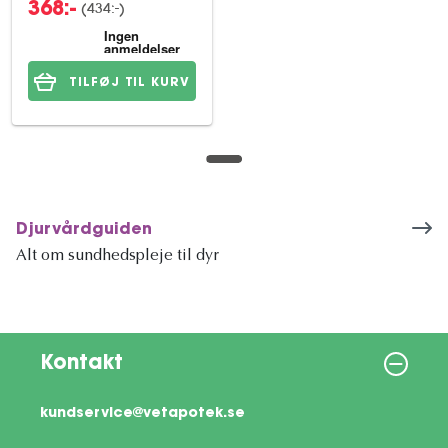
(434:-)
368:-
TILFØJ TIL KURV
Djurvårdguiden
Alt om sundhedspleje til dyr
Kontakt
kundservice@vetapotek.se