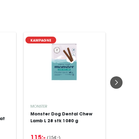
KAMPAGNE
KAMPAGN
MONSTER
MONSTER
Monster Dog Dental Chew
Monster
Kat
Lamb L 28 stk 1080 g
Lamb M 
(154:-)
(64
115:-
48:-