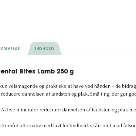
KRIVELSE
INDHOLD
ental Bites Lamb 250 g
 kun velsmagende og praktiske at have ved hånden – de bidrag
educere dannelsen af ​​tandsten og plak. Små ting, der gør god
 Aktive mineraler reducerer dannelsen af ​​tandsten og plak me
 Et kornfrit alternativ med lavt fedtindhold, skånsomt mod føl