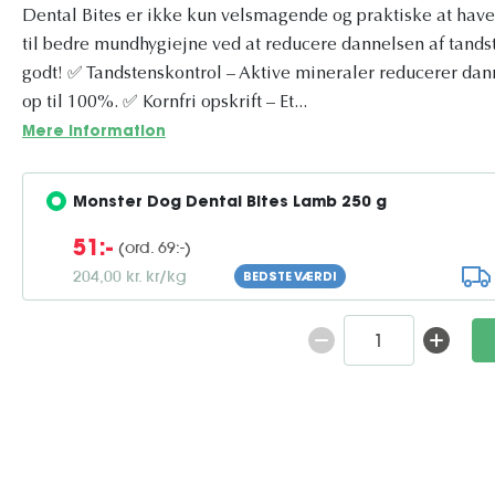
Dental Bites er ikke kun velsmagende og praktiske at hav
til bedre mundhygiejne ved at reducere dannelsen af ​​tands
godt! ✅ Tandstenskontrol – Aktive mineraler reducerer dann
op til 100%. ✅ Kornfri opskrift – Et...
Mere information
Monster Dog Dental Bites Lamb 250 g
(ord. 69:-)
51:-
204,00 kr. kr/kg
BEDSTE VÆRDI