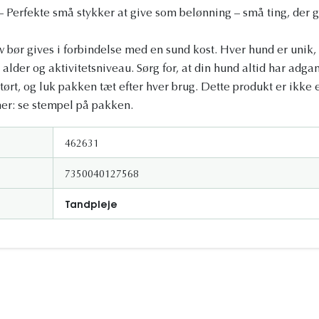
– Perfekte små stykker at give som belønning – små ting, der g
 bør gives i forbindelse med en sund kost. Hver hund er uni
lder og aktivitetsniveau. Sørg for, at din hund altid har adgang
ørt, og luk pakken tæt efter hver brug. Dette produkt er ikke e
er: se stempel på pakken.
462631
7350040127568
Tandpleje