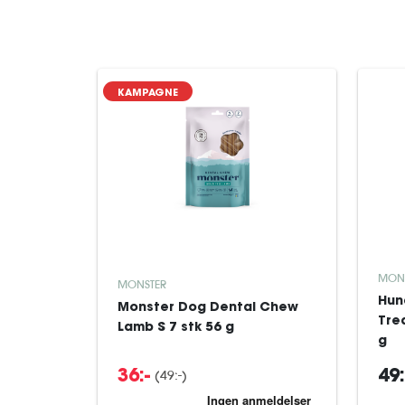
KAMPAGNE
MON
MONSTER
Hun
Monster Dog Dental Chew
Tre
Lamb S 7 stk 56 g
g
(49:-)
36:-
49: