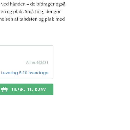
e ved hånden – de bidrager også
ten og plak. Små ting, der gør
elsen af ​​tandsten og plak med
Art. nr. 462631
Levering 5-10 hverdage
TILFØJ TIL KURV