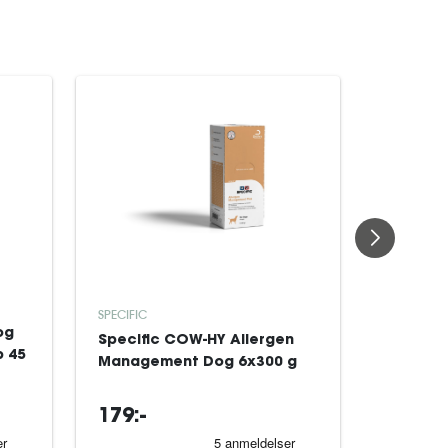
SPECIFIC
TRIXIE
og
Specific COW-HY Allergen
Beslag t
b 45
Management Dog 6x300 g
Trixie T
179:-
219:-