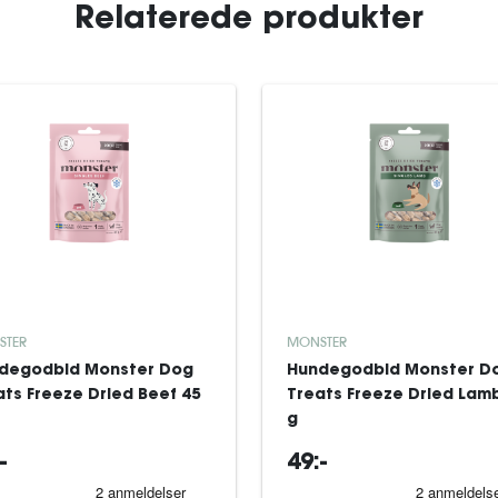
Relaterede produkter
STER
MONSTER
degodbid Monster Dog
Hundegodbid Monster D
ats Freeze Dried Beef 45
Treats Freeze Dried Lam
g
-
49:-