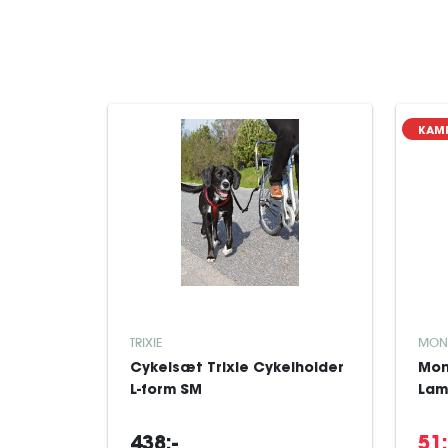
KAM
TRIXIE
MON
Cykelsæt Trixie Cykelholder
Mon
L-form SM
Lam
438:-
51: