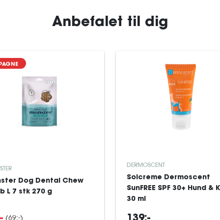
Anbefalet til dig
PAGNE
DERMOSCENT
STER
Solcreme Dermoscent
ster Dog Dental Chew
SunFREE SPF 30+ Hund & 
b L 7 stk 270 g
30 ml
(69:-)
-
139:-