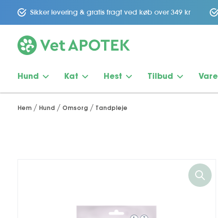
Sikker levering & gratis fragt ved køb over 349 kr
Hund
Kat
Hest
Tilbud
Var
Hem
Hund
Omsorg
Tandpleje