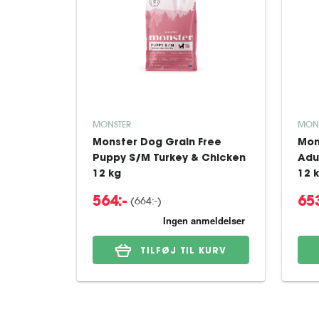
MONSTER
MON
Monster Dog Grain Free
Mon
Puppy S/M Turkey & Chicken
Adu
12 kg
12 
(664:-)
564:-
653
TILFØJ TIL KURV