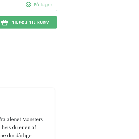
På lager
TILFØJ TIL KURV
fra alene! Monsters
is du er en af ​​
me din dårlige