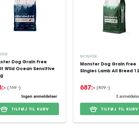
STER
MONSTER
ster Dog Grain Free
Monster Dog Grain Free
lt Wild Ocean Sensitive
Singles Lamb All Breed 1
kg
(769:-)
(809:-)
:-
687:-
TILFØJ TIL KURV
TILFØJ TIL KURV