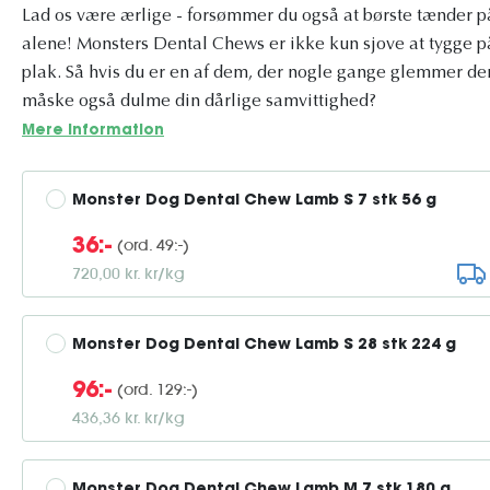
Lad os være ærlige - forsømmer du også at børste tænder på
alene! Monsters Dental Chews er ikke kun sjove at tygge p
plak. Så hvis du er en af ​​dem, der nogle gange glemmer d
måske også dulme din dårlige samvittighed?
Mere information
Monster Dog Dental Chew Lamb S 7 stk 56 g
(ord. 49:-)
36:-
720,00 kr. kr/kg
Monster Dog Dental Chew Lamb S 28 stk 224 g
(ord. 129:-)
96:-
436,36 kr. kr/kg