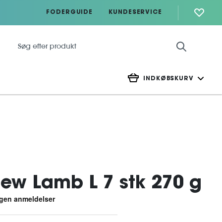
FODERGUIDE
KUNDESERVICE
INDKØBSKURV
ew Lamb L 7 stk 270 g