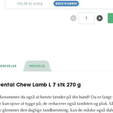
106,48 kr. kr/kg
BEDSTE VÆRDI
KRIVELSE
INDHOLD
ental Chew Lamb L 7 stk 270 g
 forsømmer du også at børste tænder på din hund? Du er langt 
kun sjove at tygge på, de reducerer også tandsten og plak. Så hv
e glemmer den daglige tandbørstning, kan de måske også dul