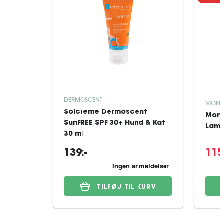
DERMOSCENT
MON
Solcreme Dermoscent
Mon
SunFREE SPF 30+ Hund & Kat
Lam
30 ml
139:-
115
TILFØJ TIL KURV