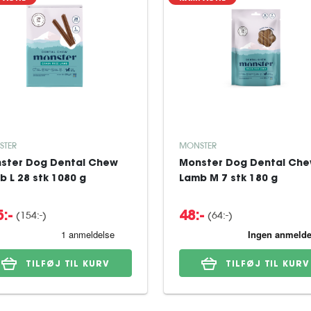
STER
MONSTER
ster Dog Dental Chew
Monster Dog Dental Ch
b L 28 stk 1080 g
Lamb M 7 stk 180 g
(154:-)
(64:-)
:-
48:-
TILFØJ TIL KURV
TILFØJ TIL KURV