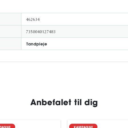
462634
7350040127483
Tandpleje
Anbefalet til dig
PAGNE
KAMPAGNE