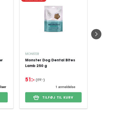
MONSTER
MONSTER
Hundeg
ew
Monster Dog Dental Bites
Treats 
Lamb 250 g
g
(69:-)
51:-
49:-
TILFØJ TIL KURV