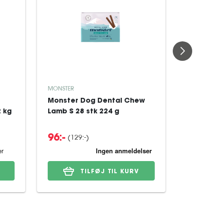
MONSTER
MONSTER
Monster Dog Dental Chew
Monster
2 kg
Lamb S 28 stk 224 g
Lamb M 
(129:-)
(
96:-
104:-
TILFØJ TIL KURV