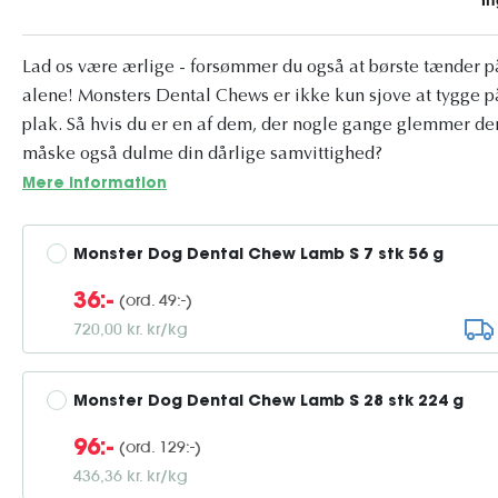
Lad os være ærlige - forsømmer du også at børste tænder på
alene! Monsters Dental Chews er ikke kun sjove at tygge p
plak. Så hvis du er en af ​​dem, der nogle gange glemmer d
måske også dulme din dårlige samvittighed?
Mere information
Monster Dog Dental Chew Lamb S 7 stk 56 g
(ord. 49:-)
36:-
720,00 kr. kr/kg
Monster Dog Dental Chew Lamb S 28 stk 224 g
(ord. 129:-)
96:-
436,36 kr. kr/kg