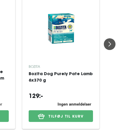
PROTEXIN
BOZITA
ne
Kosttils
Bozita Dog Purely Pate Lamb
um
Cystopr
6x370 g
st
129:-
459:-
TILFØJ TIL KURV