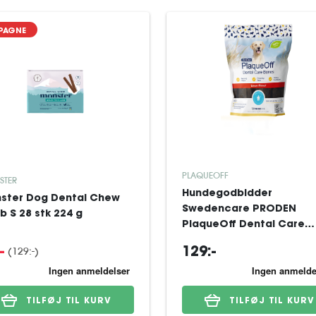
PAGNE
PLAQUEOFF
STER
Hundegodbidder
ster Dog Dental Chew
Swedencare PRODEN
b S 28 stk 224 g
PlaqueOff Dental Care
Bones Bacon 485 g
(129:-)
-
129:-
TILFØJ TIL KURV
TILFØJ TIL KURV