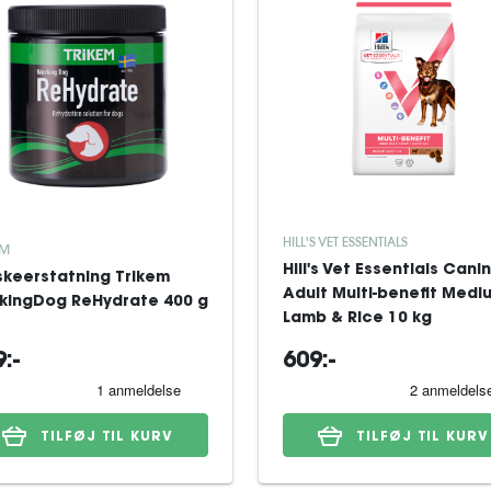
HILL'S VET ESSENTIALS
EM
Hill's Vet Essentials Cani
keerstatning Trikem
Adult Multi-benefit Medi
kingDog ReHydrate 400 g
Lamb & Rice 10 kg
:-
609:-
TILFØJ TIL KURV
TILFØJ TIL KURV