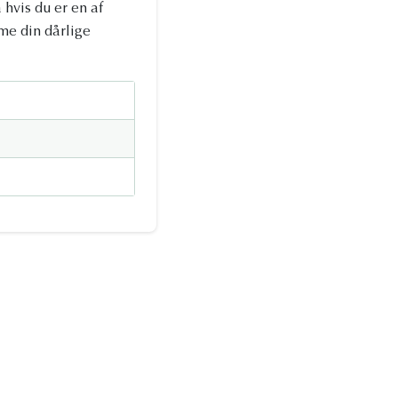
is du er en af ​​
me din dårlige