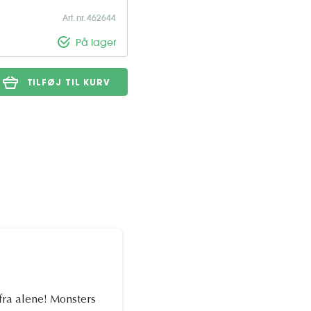
Art. nr. 462644
På lager
TILFØJ TIL KURV
fra alene! Monsters