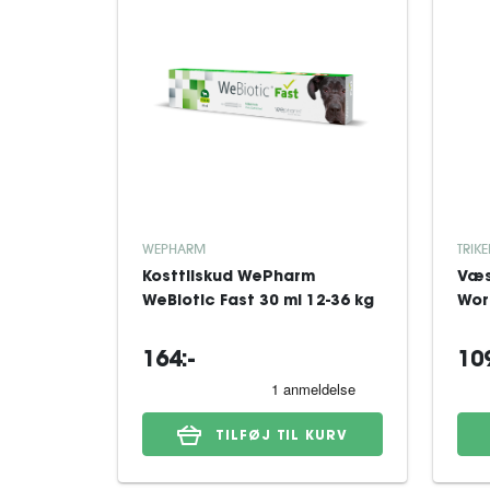
WEPHARM
TRIK
Kosttilskud WePharm
Væs
WeBiotic Fast 30 ml 12-36 kg
Wor
164:-
109
TILFØJ TIL KURV