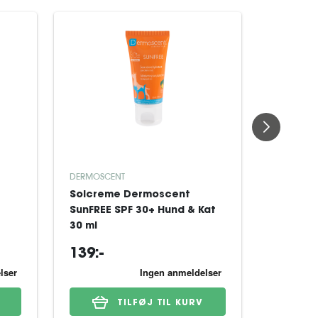
DERMOSCENT
KONG
Solcreme Dermoscent
Aktiver
SunFREE SPF 30+ Hund & Kat
Licks 1
30 ml
139:-
69:-
TILFØJ TIL KURV