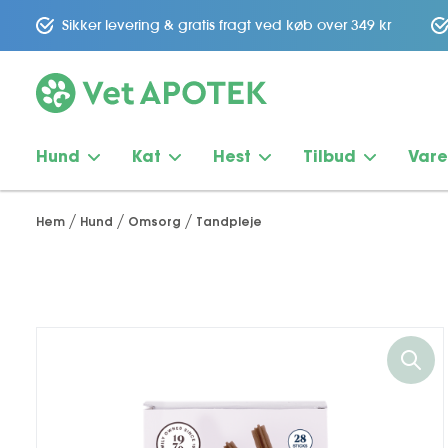
Sikker levering & gratis fragt ved køb over 349 kr
Hund
Kat
Hest
Tilbud
Var
Hem
Hund
Omsorg
Tandpleje