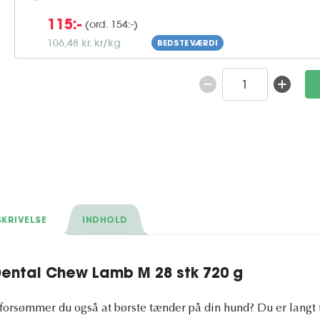
(ord. 154:-)
115:-
106,48 kr. kr/kg
BEDSTE VÆRDI
KRIVELSE
INDHOLD
ental Chew Lamb M 28 stk 720 g
 forsømmer du også at børste tænder på din hund? Du er langt 