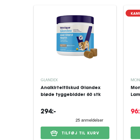
KAM
GLANDEX
MON
Analkirteltilskud Glandex
Mon
bløde tyggebidder 60 stk
Lam
294:-
96:
TILFØJ TIL KURV