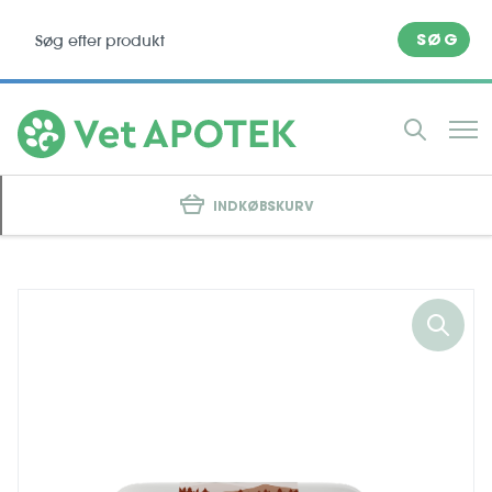
SØG
INDKØBSKURV