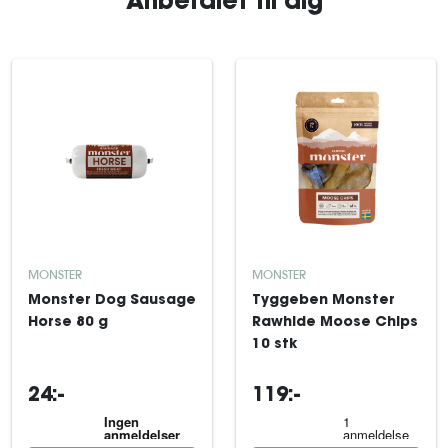
Anbefalet til dig
MONSTER
MONSTER
Monster Dog Sausage
Tyggeben Monster
Horse 80 g
Rawhide Moose Chips
10 stk
24:-
119:-