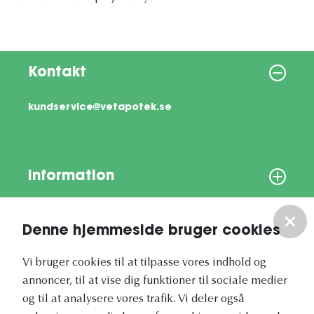
Kontakt
kundservice@vetapotek.se
Information
Om os
Denne hjemmeside bruger cookies
Vores nyhedsbrev
Vi bruger cookies til at tilpasse vores indhold og
annoncer, til at vise dig funktioner til sociale medier
og til at analysere vores trafik. Vi deler også