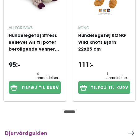
ALL FOR PAWS
KONG
Hundelegetøj Stress
Hundelegetøj KONG
Reliever Alt til poter
Wild Knots Bjørn
beroligende venner
22x25 cm
lavendel får
95:-
111:-
TILFØJ TIL KURV
TILFØJ TIL KURV
Djurvårdguiden