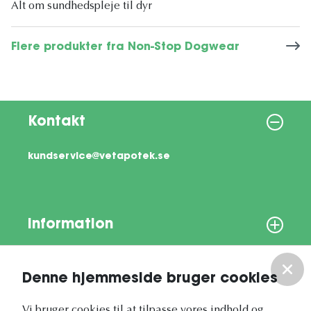
Alt om sundhedspleje til dyr
Flere produkter fra Non-Stop Dogwear
Kontakt
kundservice@vetapotek.se
Information
Om os
Denne hjemmeside bruger cookies
Vi bruger cookies til at tilpasse vores indhold og