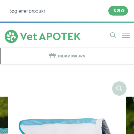
SØG
INDKØBSKURV