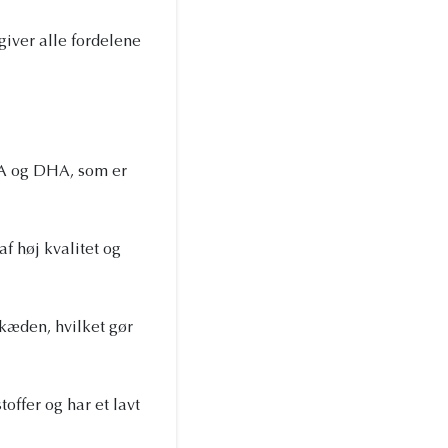
giver alle fordelene
PA og DHA, som er
f høj kvalitet og
dekæden, hvilket gør
offer og har et lavt