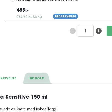
Nutrolin Omega Sensitive 990 ml
489:-
493,94 kr. kr/kg
BEDSTE VÆRDI
KRIVELSE
INDHOLD
a Sensitive 150 ml
hunde og katte med fiskeallergi!