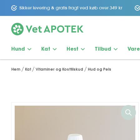
Sikker levering & gratis fragt ved køb over 349 kr
Hund
Kat
Hest
Tilbud
Var
Hem
Kat
Vitaminer og Kosttilskud
Hud og Pels