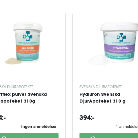
SKA DJURAPOTEKET
SVENSKA DJURAPOTEKET
tiflex pulver Svenska
Hyaluron Svenska
rapoteket 310g
DjurApoteket 310 g
:-
394:-