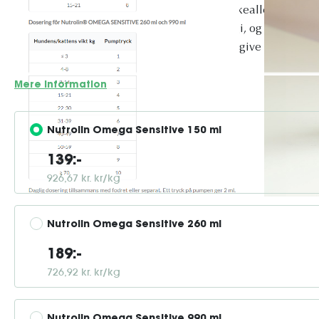
Omega-3-tilskud til hunde og katte med fiskeallergi! Dett
perfekte løsning til kæledyr med fiskeallergi, og det giver a
høj kvalitet, men uden fisk! Hvorfor skal du give det til d
mobilitet: En fremragende kilde til...
Mere information
Nutrolin Omega Sensitive 150 ml
139:-
926,67 kr. kr/kg
Nutrolin Omega Sensitive 260 ml
189:-
726,92 kr. kr/kg