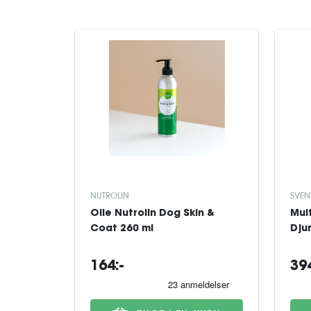
NUTROLIN
SVEN
Olie Nutrolin Dog Skin &
Mul
Coat 260 ml
Dju
164:-
394