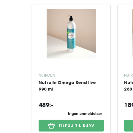
NUTROLIN
NUTR
Nutrolin Omega Sensitive
Nut
990 ml
260
489:-
189
TILFØJ TIL KURV