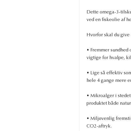
Dette omega-3-tilskud
ved en fiskeolie af h
Hvorfor skal du give 
• Fremmer sundhed o
vigtige for hvalpe, k
• Lige så effektiv s
hele 4 gange mere en
• Mikroalger i stedet
produktet både natur
• Miljøvenlig fremst
CO2-aftryk.