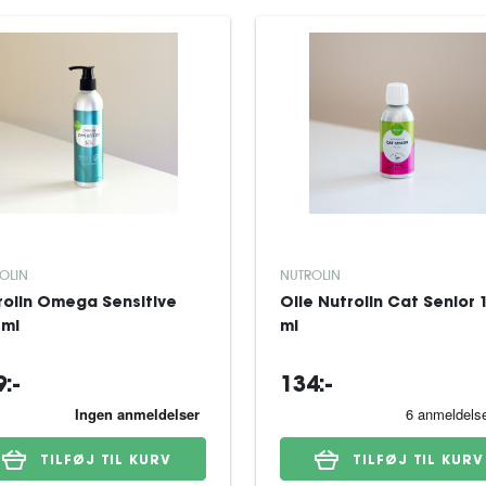
OLIN
NUTROLIN
rolin Omega Sensitive
Olie Nutrolin Cat Senior 
 ml
ml
:-
134:-
TILFØJ TIL KURV
TILFØJ TIL KURV