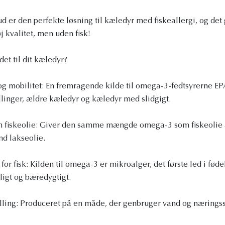
 er den perfekte løsning til kæledyr med fiskeallergi, og det 
øj kvalitet, men uden fisk!
det til dit kæledyr?
g mobilitet: En fremragende kilde til omega-3-fedtsyrerne E
illinger, ældre kæledyr og kæledyr med slidgigt.
om fiskeolie: Giver den samme mængde omega-3 som fiskeolie a
d lakseolie.
 for fisk: Kilden til omega-3 er mikroalger, det første led i fø
ligt og bæredygtigt.
illing: Produceret på en måde, der genbruger vand og næringsst