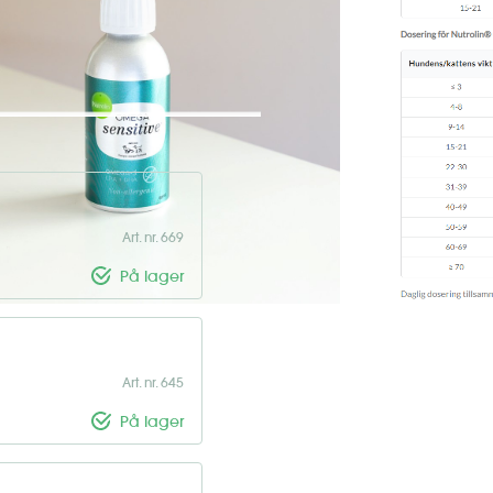
e omega-3-tilskud er den
lle fordelene ved en fiskeolie af
it kæledyr? • Fremmer sundhed og
Art. nr. 669
På lager
Art. nr. 645
På lager