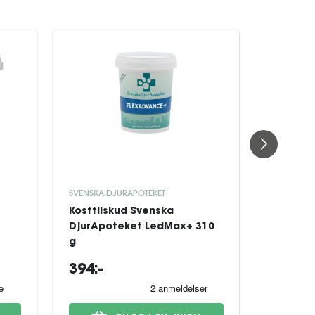
SVENSKA DJURAPOTEKET
PROTEXIN
Kosttilskud Svenska
Kosttils
DjurApoteket LedMax+ 310
Cystopr
g
st
394:-
459:-