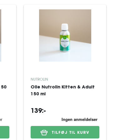
NUTROLIN
150
Olie Nutrolin Kitten & Adult
150 ml
139:-
TILFØJ TIL KURV