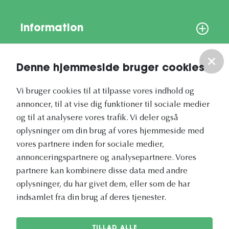
Information
Om os
Denne hjemmeside bruger cookies
Vores nyhedsbrev
Vi bruger cookies til at tilpasse vores indhold og
annoncer, til at vise dig funktioner til sociale medier
og til at analysere vores trafik. Vi deler også
oplysninger om din brug af vores hjemmeside med
vores partnere inden for sociale medier,
annonceringspartnere og analysepartnere. Vores
Vetapotek.dk er en del af
partnere kan kombinere disse data med andre
Evidensia
oplysninger, du har givet dem, eller som de har
Dyresundhedspleje
indsamlet fra din brug af deres tjenester.
TILLAD ALLE