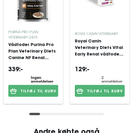
PURINA PRO PLAN
ROYAL CANIN VETERINARY
VETERINARY DIETS
Royal Canin
Vådfoder Purina Pro
Veterinary Diets Vital
Plan Veterinary Diets
Early Renal vådfoder
Canine NF Renal
til hund 12x100 g
Function Mousse
339:-
129:-
12x400 g
TILFØJ TIL KURV
TILFØJ TIL KURV
Andre købte også