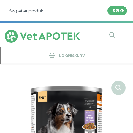
SØG
INDKØBSKURV