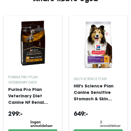
PURINA PRO PLAN
HILL'S SCIENCE PLAN
VETERINARY DIETS
Hill's Science Plan
Purina Pro Plan
Canine Sensitive
Veterinary Diet
Stomach & Skin
Canine NF Renal
Medium Adult
Function 3 kg
Chicken 14 kg
299:-
649:-