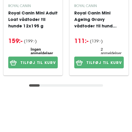
ROYAL CANIN
ROYAL CANIN
Royal Canin Mini Adult
Royal Canin Mini
Loaf vådfoder til
Ageing Gravy
hunde 12x195 g
vådfoder til hund
12x85 g
(199:-)
(139:-)
159:-
111:-
TILFØJ TIL KURV
TILFØJ TIL KURV