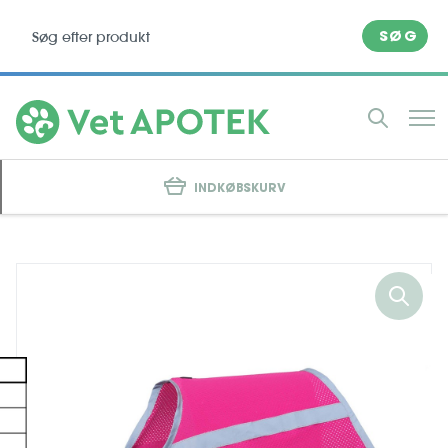
SØG
INDKØBSKURV