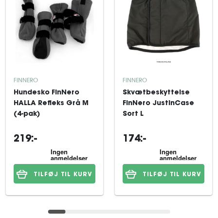
FINNERO
FINNERO
Hundesko FinNero
Skvætbeskyttelse
HALLA Refleks Grå M
FinNero JustinCase
(4-pak)
Sort L
219:-
174:-
TILFØJ TIL KURV
TILFØJ TIL KURV