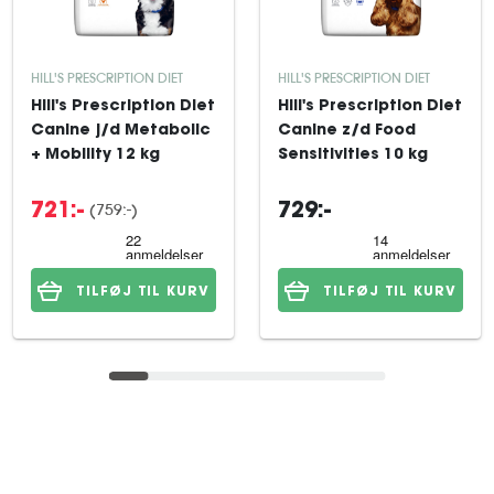
HILL'S PRESCRIPTION DIET
HILL'S PRESCRIPTION DIET
Hill's Prescription Diet
Hill's Prescription Diet
Canine j/d Metabolic
Canine z/d Food
+ Mobility 12 kg
Sensitivities 10 kg
(759:-)
721:-
729:-
TILFØJ TIL KURV
TILFØJ TIL KURV