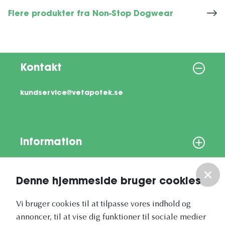
Flere produkter fra Non-Stop Dogwear
Kontakt
kundservice@vetapotek.se
Information
Om os
Denne hjemmeside bruger cookies
Vores nyhedsbrev
Vi bruger cookies til at tilpasse vores indhold og
annoncer, til at vise dig funktioner til sociale medier