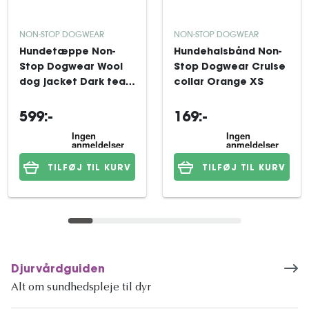
NON-STOP DOGWEAR
NON-STOP DOGWEAR
Hundetæppe Non-
Hundehalsbånd Non-
Stop Dogwear Wool
Stop Dogwear Cruise
dog jacket Dark teal
collar Orange XS
33
599:-
169:-
TILFØJ TIL KURV
TILFØJ TIL KURV
Djurvårdguiden
Alt om sundhedspleje til dyr