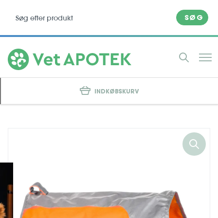
SØG
INDKØBSKURV