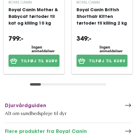
ROYAL CANIN
ROYAL CANIN
Royal Canin Mother &
Royal Canin British
Babycat tørfoder til
Shorthair Kitten
kat og killing 10 kg
tørfoder til killing 2 kg
799:-
349:-
TILFØJ TIL KURV
TILFØJ TIL KURV
Djurvårdguiden
Alt om sundhedspleje til dyr
Flere produkter fra Royal Canin