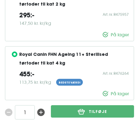
tørfoder til kat 2 kg
Art. nr. R475957
295:-
147,50 kr. kr/kg
På lager
Royal Canin FHN Ageing 11+ Sterilised 
tørfoder til kat 4 kg
Art. nr. R476264
455:-
113,75 kr. kr/kg
BEDSTE VÆRDI
På lager
TILFØJE