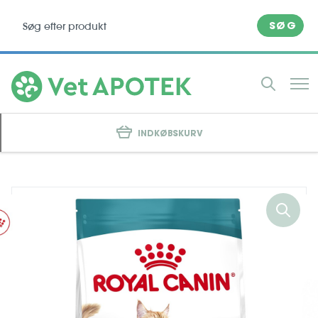
SØG
INDKØBSKURV