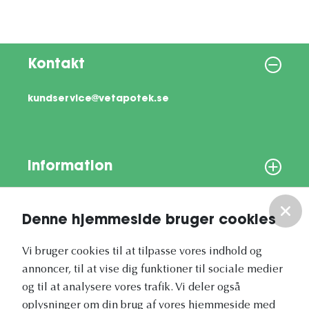
Kontakt
kundservice@vetapotek.se
Information
Om os
Denne hjemmeside bruger cookies
Vores nyhedsbrev
Vi bruger cookies til at tilpasse vores indhold og
annoncer, til at vise dig funktioner til sociale medier
og til at analysere vores trafik. Vi deler også
oplysninger om din brug af vores hjemmeside med