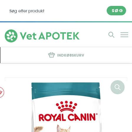
SØG
INDKØBSKURV