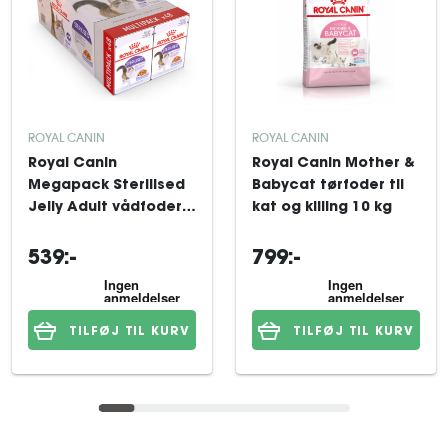
ROYAL CANIN
ROYAL CANIN
Royal Canin
Royal Canin Mother &
Megapack Sterilised
Babycat tørfoder til
Jelly Adult vådfoder
kat og killing 10 kg
til kat 48x85 g
539:-
799:-
TILFØJ TIL KURV
TILFØJ TIL KURV