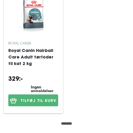
ROYAL CANIN
Royal Canin Hairball
Care Adult tørfoder
til kat 2 kg
329:-
TILFØJ TIL KURV