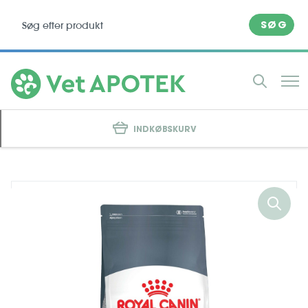
SØG
INDKØBSKURV