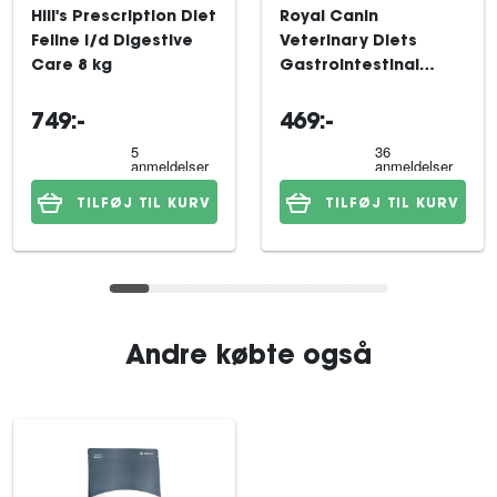
Hill's Prescription Diet
Royal Canin
Feline i/d Digestive
Veterinary Diets
Care 8 kg
Gastrointestinal
tørfoder til kat 4 kg
749:-
469:-
TILFØJ TIL KURV
TILFØJ TIL KURV
Andre købte også