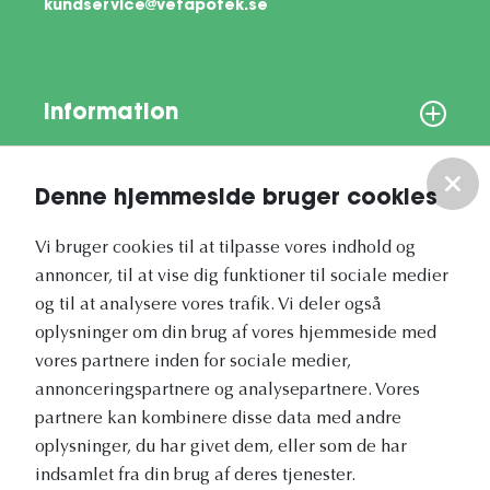
kundservice@vetapotek.se
Information
Om os
Denne hjemmeside bruger cookies
Vores nyhedsbrev
Vi bruger cookies til at tilpasse vores indhold og
annoncer, til at vise dig funktioner til sociale medier
og til at analysere vores trafik. Vi deler også
oplysninger om din brug af vores hjemmeside med
vores partnere inden for sociale medier,
annonceringspartnere og analysepartnere. Vores
Vetapotek.dk er en del af
partnere kan kombinere disse data med andre
Evidensia
oplysninger, du har givet dem, eller som de har
Dyresundhedspleje
indsamlet fra din brug af deres tjenester.