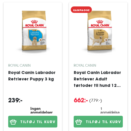
KAMPAGNE
ROYAL CANIN
ROYAL CANIN
Royal Canin Labrador
Royal Canin Labrador
Retriever Puppy 3 kg
Retriever Adult
tørfoder til hund 12
kg
(779:-)
239:-
662:-
TILFØJ TIL KURV
TILFØJ TIL KURV