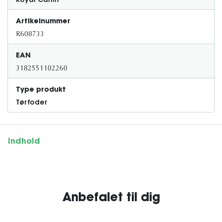
Royal Canin
Artikelnummer
R608733
EAN
3182551102260
Type produkt
Tørfoder
Indhold
Anbefalet til dig