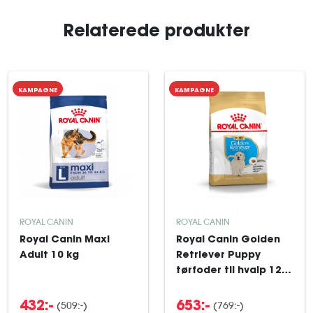
Relaterede produkter
KAMPAGNE
KAMPAGNE
ROYAL CANIN
ROYAL CANIN
Royal Canin Maxi
Royal Canin Golden
Adult 10 kg
Retriever Puppy
tørfoder til hvalp 12
kg
(509:-)
(769:-)
432:-
653:-