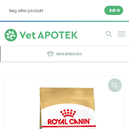
SØG
INDKØBSKURV