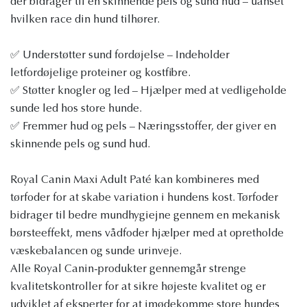
der bidrager til en skinnende pels og sund hud – uanset
hvilken race din hund tilhører.
✅ Understøtter sund fordøjelse – Indeholder
letfordøjelige proteiner og kostfibre.
✅ Støtter knogler og led – Hjælper med at vedligeholde
sunde led hos store hunde.
✅ Fremmer hud og pels – Næringsstoffer, der giver en
skinnende pels og sund hud.
Royal Canin Maxi Adult Paté kan kombineres med
tørfoder for at skabe variation i hundens kost. Tørfoder
bidrager til bedre mundhygiejne gennem en mekanisk
børsteeffekt, mens vådfoder hjælper med at opretholde
væskebalancen og sunde urinveje.
Alle Royal Canin-produkter gennemgår strenge
kvalitetskontroller for at sikre højeste kvalitet og er
udviklet af eksperter for at imødekomme store hundes