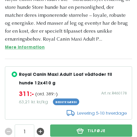
store hunde Store hunde har en personlighed, der
matcher deres imponerende størrelse – loyale, robuste
og energiske. Med masser af leg og eventyr har de brug
for en kost, der er specielt tilpasset deres unikke
ernæringsbehov. Royal Canin Maxi Adult P...
Mere information
Royal Canin Maxi Adult Loaf vådfoder til 
hunde 12x410 g
Art. nr. R460178
(ord. 389:-)
311:-
63,21 kr. kr/kg
BEDSTE VÆRDI
Levering 5-10 hverdage
TILFØJE