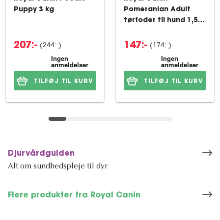
Puppy 3 kg
Pomeranian Adult
tørfoder til hund 1,5
kg
(244:-)
(174:-)
207:-
147:-
TILFØJ TIL KURV
TILFØJ TIL KURV
Djurvårdguiden
Alt om sundhedspleje til dyr
Flere produkter fra Royal Canin