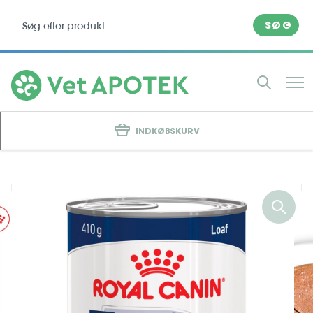
SØG
INDKØBSKURV