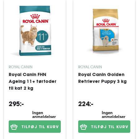
ROYAL CANIN
ROYAL CANIN
Royal Canin FHN
Royal Canin Golden
Ageing 11+ tørfoder
Retriever Puppy 3 kg
til kat 2 kg
295:-
224:-
TILFØJ TIL KURV
TILFØJ TIL KURV