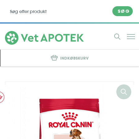
SØG
INDKØBSKURV