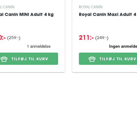
L CANIN
ROYAL CANIN
al Canin MINI Adult 4 kg
Royal Canin Maxi Adult 4
(259:-)
(249:-)
:-
211:-
TILFØJ TIL KURV
TILFØJ TIL KURV