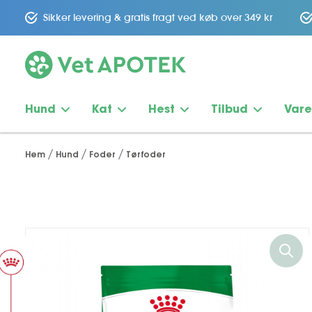
Sikker levering & gratis fragt ved køb over 349 kr
Hund
Kat
Hest
Tilbud
Var
Hem
Hund
Foder
Tørfoder