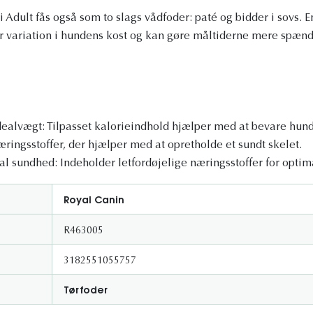
ult fås også som to slags vådfoder: paté og bidder i sovs. E
er variation i hundens kost og kan gøre måltiderne mere spæn
dealvægt: Tilpasset kalorieindhold hjælper med at bevare hun
Næringsstoffer, der hjælper med at opretholde et sundt skelet.
al sundhed: Indeholder letfordøjelige næringsstoffer for optim
Royal Canin
R463005
3182551055757
Tørfoder