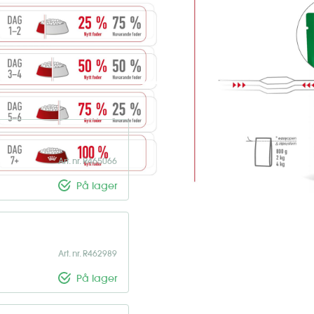
 fuldfoder, der er specielt
støtte den i dens voksenliv.
kg og er over 10 måneder gamle.
Art. nr. R465066
På lager
Art. nr. R462989
På lager