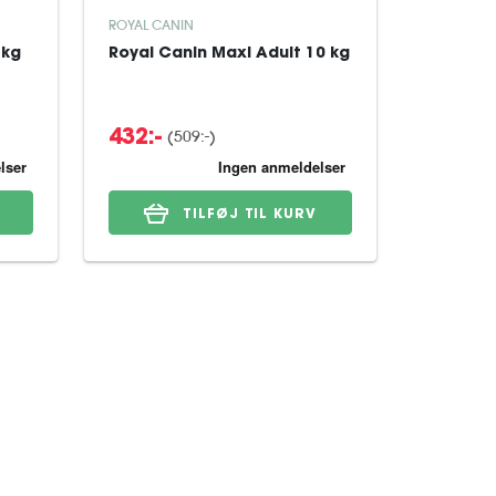
ROYAL CANIN
TRIKEM
 kg
Royal Canin Maxi Adult 10 kg
Trikem B
(509:-)
432:-
95:-
TILFØJ TIL KURV