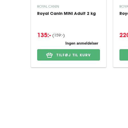
ROYAL CANIN
ROYA
Royal Canin MINI Adult 2 kg
Roy
(159:-)
135:-
220
TILFØJ TIL KURV