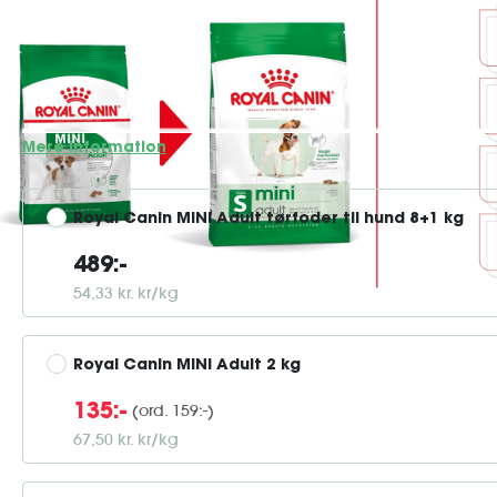
ROYAL CANIN® Mini Adult er et næringsrigt og afbalanceret
udviklet til at imødekomme behovene hos din lille hund og 
Dette foder er velegnet til små hunde, der vejer op til 10 
Foderet opfylder din voksne hunds høje ener...
Mere information
Royal Canin MINI Adult tørfoder til hund 8+1 kg
489:-
54,33 kr. kr/kg
Royal Canin MINI Adult 2 kg
(ord. 159:-)
135:-
67,50 kr. kr/kg