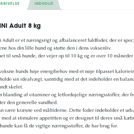
KRIVELSE
INDHOLD
NI Adult 8 kg
lt er et næringsrigt og afbalanceret fuldfoder, der er speciel
hos din lille hund og støtte den i dens voksenliv.
et til små hunde, der vejer op til 10 kg og er over 10 månede
 voksne hunds høje energibehov med et nøje tilpasset kalorie
olde sin idealvægt, samtidig med at det indeholder en balance
undt skelet.
n blanding af vitaminer og letfordøjelige næringsstoffer, der 
ter den generelle sundhed.
 være kræsne ved måltiderne. Dette foder indeholder et udva
 med at stimulere appetitten og er designet til deres små kæbe
unde kan få de vigtige næringsstoffer, de har brug for.