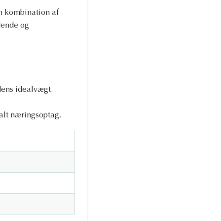
n kombination af
dende og
dens idealvægt.
alt næringsoptag.