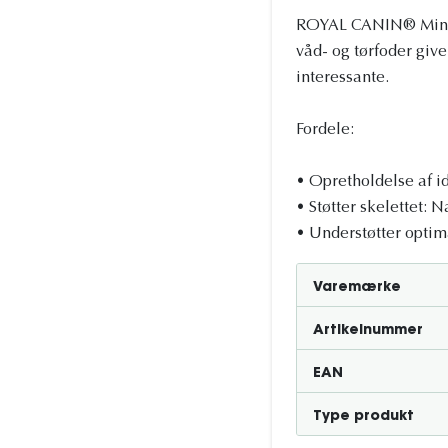
ROYAL CANIN® Mini Ad
våd- og tørfoder giv
interessante.
Fordele:
• Opretholdelse af i
• Støtter skelettet: 
• Understøtter optim
Varemærke
Artikelnummer
EAN
Type produkt