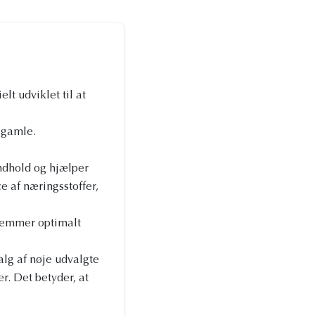
t udviklet til at
r gamle.
indhold og hjælper
 af næringsstoffer,
fremmer optimalt
lg af nøje udvalgte
r. Det betyder, at