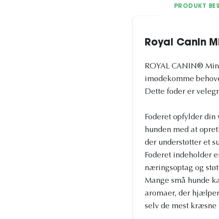
PRODUKT BES
Royal Canin MI
ROYAL CANIN® Mini Adu
imødekomme behovene 
Dette foder er velegn
Foderet opfylder din
hunden med at opreth
der understøtter et s
Foderet indeholder e
næringsoptag og støt
Mange små hunde kan
aromaer, der hjælper
selv de mest kræsne h