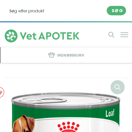
SØG
INDKØBSKURV