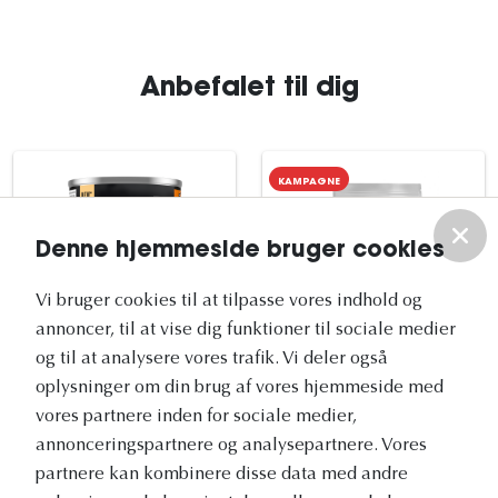
Anbefalet til dig
KAMPAGNE
Denne hjemmeside bruger cookies
Vi bruger cookies til at tilpasse vores indhold og
annoncer, til at vise dig funktioner til sociale medier
og til at analysere vores trafik. Vi deler også
oplysninger om din brug af vores hjemmeside med
PURINA PRO PLAN
ROYAL CANIN
vores partnere inden for sociale medier,
Purina Pro Plan All
Royal Canin Exigent
size Adult Kalkun i
annonceringspartnere og analysepartnere. Vores
Mini Adult tørfoder til
gelé vådfoder hund
hund 3 kg
partnere kan kombinere disse data med andre
12x400 g