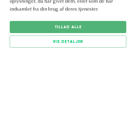
oplysninger, du har givet dem, eller som de har
(249:-)
514:-
211:-
indsamlet fra din brug af deres tjenester.
TILLAD ALLE
TILFØJ TIL KURV
TILFØJ TIL KURV
VIS DETALJER