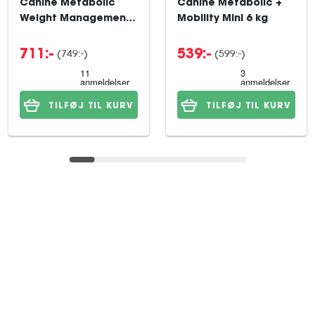
Canine Metabolic
Canine Metabolic +
Weight Management
Mobility Mini 6 kg
12 kg
(749:-)
(599:-)
711:-
539:-
TILFØJ TIL KURV
TILFØJ TIL KURV