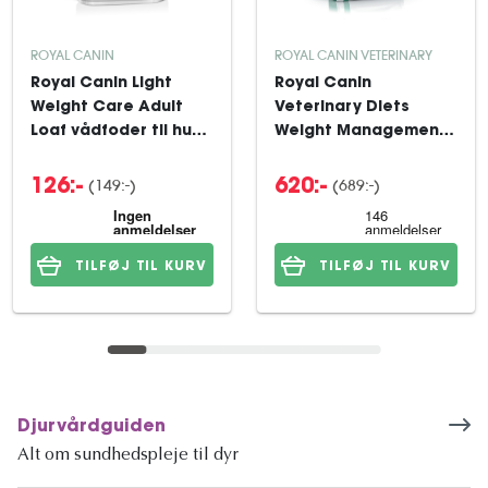
ROYAL CANIN
ROYAL CANIN VETERINARY
Royal Canin Light
Royal Canin
Weight Care Adult
Veterinary Diets
Loaf vådfoder til hund
Weight Management
12x85 g
Satiety Small Dog
tørfoder til hund 8 kg
(149:-)
(689:-)
126:-
620:-
TILFØJ TIL KURV
TILFØJ TIL KURV
Djurvårdguiden
Alt om sundhedspleje til dyr