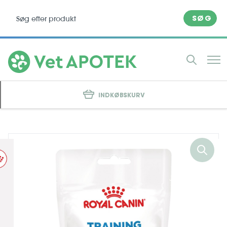
SØG
INDKØBSKURV