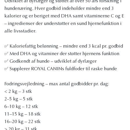
Udviklet af dyrlæger og støttet af over 50 års forskning i
hundenæring. Hver godbid indeholder mindre end 3
kalorier og er beriget med DHA samt vitaminerne C og E
– ingredienser der understøtter en sund hjernefunktion i
alle livsstadier.
✅ Kaloriefattig belønning – mindre end 3 kcal pr. godbid
✅ Med DHA og vitaminer der støtter hjernens funktion
✅ Godkendt af hunde – udviklet af dyrlæger
✅ Supplerer ROYAL CANINs fuldfoder til raske hunde
Fodringsvejledning – max antal godbidder pr. dag:
< 2 kg – 3 stk
2–5 kg – 5 stk
6–10 kg – 12 stk
11–15 kg – 18 stk
16–20 kg – 22 stk
> 20 kg – 31 stk