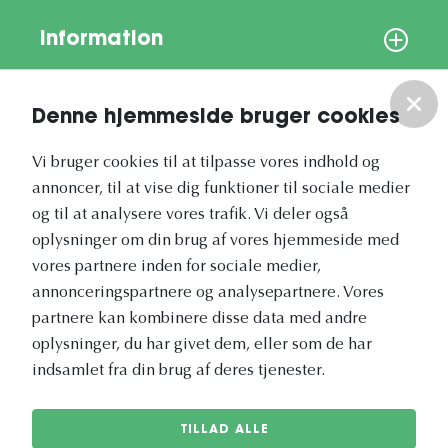
Information
Om os
Denne hjemmeside bruger cookies
Vores nyhedsbrev
Vi bruger cookies til at tilpasse vores indhold og
annoncer, til at vise dig funktioner til sociale medier
og til at analysere vores trafik. Vi deler også
oplysninger om din brug af vores hjemmeside med
vores partnere inden for sociale medier,
annonceringspartnere og analysepartnere. Vores
Vetapotek.dk er en del af
partnere kan kombinere disse data med andre
Evidensia
oplysninger, du har givet dem, eller som de har
Dyresundhedspleje
indsamlet fra din brug af deres tjenester.
TILLAD ALLE