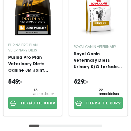
PURINA PRO PLAN
ROYAL CANIN VETERINARY
VETERINARY DIETS
Royal Canin
Purina Pro Plan
Veterinary Diets
Veterinary Diets
Urinary S/O tørfoder
Canine JM Joint
til kat 7 kg
Mobility 12 kg
549:-
629:-
TILFØJ TIL KURV
TILFØJ TIL KURV