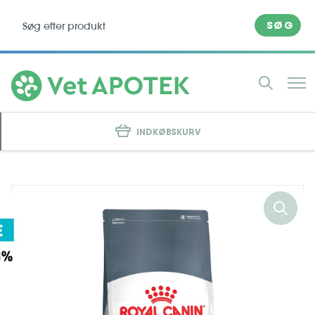
SØG
INDKØBSKURV