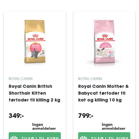
ROYAL CANIN
ROYAL CANIN
Royal Canin British
Royal Canin Mother &
Shorthair Kitten
Babycat tørfoder til
tørfoder til killing 2 kg
kat og killing 10 kg
349:-
799:-
TILFØJ TIL KURV
TILFØJ TIL KURV