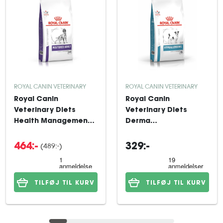
ROYAL CANIN VETERINARY
ROYAL CANIN VETERINARY
Royal Canin
Royal Canin
Veterinary Diets
Veterinary Diets
Health Management
Derma
Neutered Adult
Hypoallergenic Small
tørfoder til hund 9 kg
Dog tørfoder til hund
(489:-)
464:-
329:-
3,5 kg
TILFØJ TIL KURV
TILFØJ TIL KURV