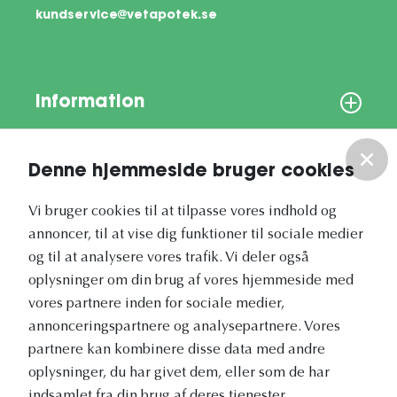
kundservice@vetapotek.se
Information
Om os
Denne hjemmeside bruger cookies
Vores nyhedsbrev
Vi bruger cookies til at tilpasse vores indhold og
annoncer, til at vise dig funktioner til sociale medier
og til at analysere vores trafik. Vi deler også
oplysninger om din brug af vores hjemmeside med
vores partnere inden for sociale medier,
annonceringspartnere og analysepartnere. Vores
Vetapotek.dk er en del af
partnere kan kombinere disse data med andre
Evidensia
oplysninger, du har givet dem, eller som de har
Dyresundhedspleje
indsamlet fra din brug af deres tjenester.