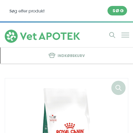
SØG
INDKØBSKURV