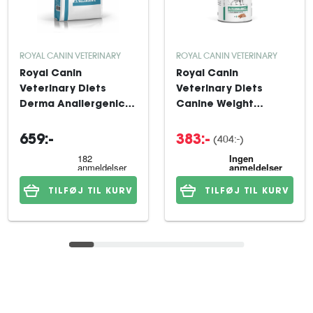
ROYAL CANIN VETERINARY
ROYAL CANIN VETERINARY
Royal Canin
Royal Canin
Veterinary Diets
Veterinary Diets
Derma Anallergenic
Canine Weight
tørfoder til hund 8 kg
Management
Glycobalance
(404:-)
659:-
383:-
12x410g
TILFØJ TIL KURV
TILFØJ TIL KURV