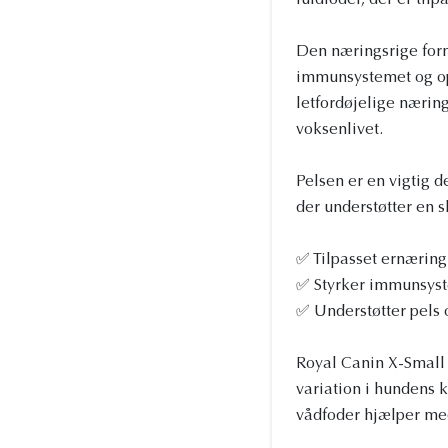
fuldfoder, der er til
Den næringsrige form
immunsystemet og op
letfordøjelige næring
voksenlivet.
Pelsen er en vigtig d
der understøtter en 
✅ Tilpasset ernæring
✅ Styrker immunsyst
✅ Understøtter pels 
Royal Canin X-Small 
variation i hundens 
vådfoder hjælper me