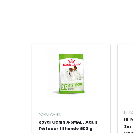
HILL'
ROYAL CANIN
Hill
Royal Canin X-SMALL Adult
Seni
Tørfoder til hunde 500 g