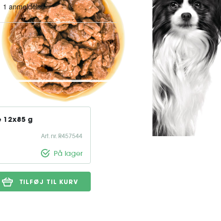
eget små hunde Meget små hunde
 der er specielt udviklet til at
t er et næringsrigt og
e 12x85 g
Art. nr. R457544
På lager
TILFØJ TIL KURV