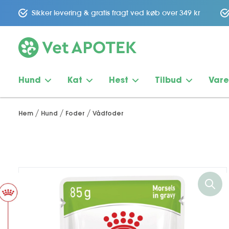
Sikker levering & gratis fragt ved køb over 349 kr
Hund
Kat
Hest
Tilbud
Var
Hem
Hund
Foder
Vådfoder