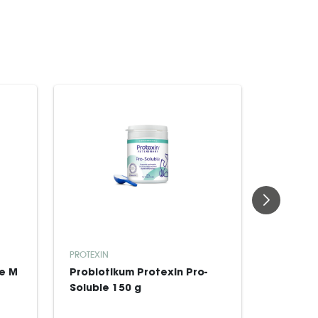
PLAQUEOF
PROTEXIN
Sweden
ue M
Probiotikum Protexin Pro-
PlaqueO
Soluble 150 g
st