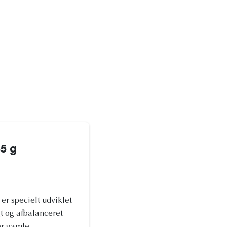
85 g
er specielt udviklet
t og afbalanceret