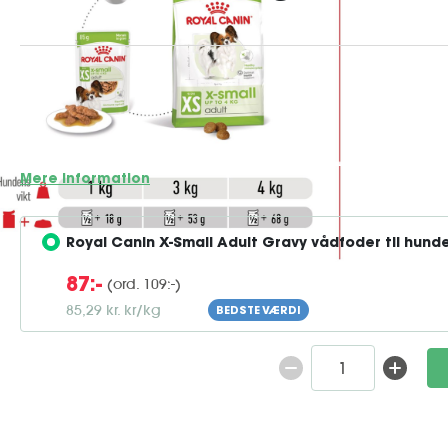
Royal Canin X-Small Adult – Skræddersyet ernæring til m
har ofte stor personlighed og charme og har brug for en kost,
imødekomme deres unikke behov. Royal Canin X-Small Adul
afbalanceret fuldfoder, der er tilpasset voksn...
Mere information
Royal Canin X-Small Adult Gravy vådfoder til hund
(ord. 109:-)
87:-
85,29 kr. kr/kg
BEDSTE VÆRDI