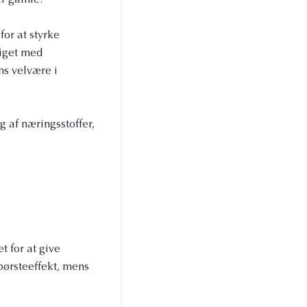
er gamle.
or at styrke
iget med
ns velvære i
g af næringsstoffer,
 for at give
børsteeffekt, mens
.