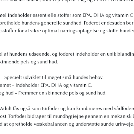
passet voksne hunde, som vejer op til 4 kg og er over 10 måned
el indeholder essentielle stoffer som EPA, DHA og vitamin C f
retholde hundens generelle sundhed. Foderet er desuden ber
sstoffer for at sikre optimal næringsoptagelse og støtte hunde
el af hundens udseende, og foderet indeholder en unik blandin
skinnende pels og sund hud.
 – Specielt udviklet til meget små hundes behov.
emet – Indeholder EPA, DHA og vitamin C.
og hud – Fremmer en skinnende pels og sund hud.
Adult fås også som tørfoder og kan kombineres med vådfoderet
kost. Tørfoder bidrager til mundhygiejne gennem en mekanisk 
d at opretholde væskebalancen og understøtte sunde urinveje