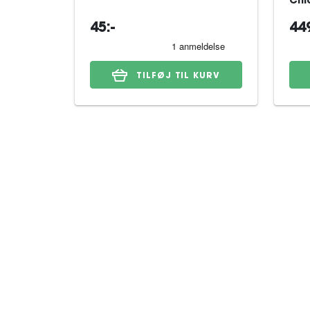
Chi
45:-
449
TILFØJ TIL KURV