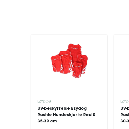
EZYDOG
EZY
UV-beskyttelse Ezydog
UV-
Rashie Hundeskjorte Rød S
Ras
35-39 cm
30-