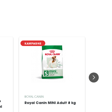
KAMPAGNE
KAMPAGN
ROYAL CANIN
ROYAL CA
e
Royal Canin MINI Adult 8 kg
Royal Ca
ni