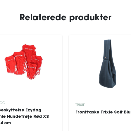
Relaterede produkter
DOG
TRIXIE
beskyttelse Ezydog
Fronttaske Trixie Soft Bl
hie Hundetrøje Rød XS
34 cm