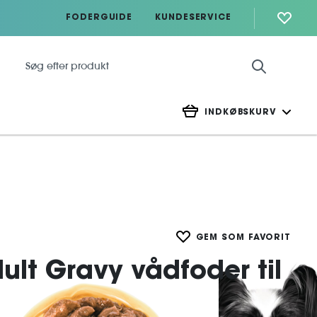
FODERGUIDE
KUNDESERVICE
INDKØBSKURV
GEM SOM FAVORIT
ult Gravy vådfoder til