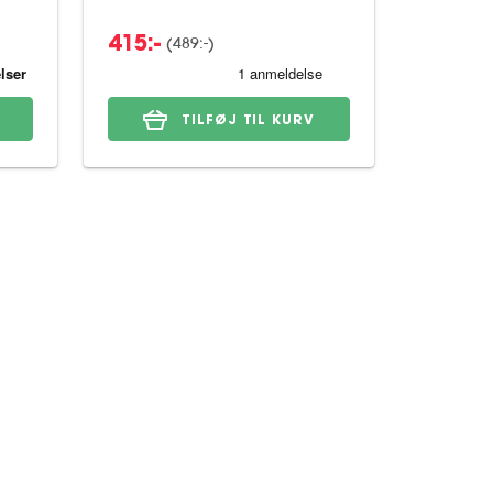
(489:-)
(
415:-
135:-
TILFØJ TIL KURV