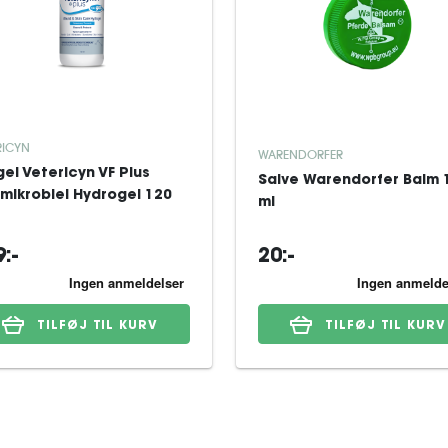
RICYN
WARENDORFER
el Vetericyn VF Plus
Salve Warendorfer Balm 
imikrobiel Hydrogel 120
ml
:-
20:-
TILFØJ TIL KURV
TILFØJ TIL KURV