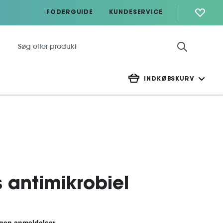
FODERGUIDE
KUNDESERVICE
INDKØBSKURV
s antimikrobiel