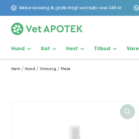
Sikker levering & gratis fragt ved køb over 349 kr
Hund
Kat
Hest
Tilbud
Var
Hem
Hund
Omsorg
Pleje