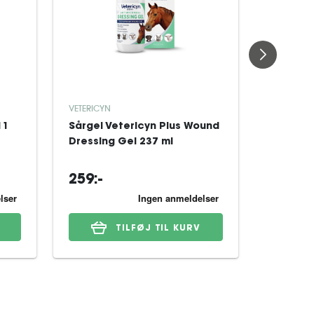
VETERICYN
VETERICYN
Sårspray
11
Sårgel Vetericyn Plus Wound
Antimic
Dressing Gel 237 ml
237 ml
(
259:-
207:-
TILFØJ TIL KURV