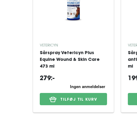
VETERICYN
VETE
Sårspray Vetericyn Plus
Sårg
Equine Wound & Skin Care
ant
473 ml
ml
279:-
199
TILFØJ TIL KURV