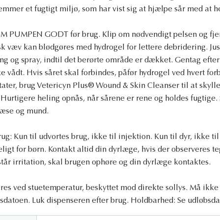
emmer et fugtigt miljø, som har vist sig at hjælpe sår med at h
M PUMPEN GODT før brug. Klip om nødvendigt pelsen og fjer
k væv kan blødgøres med hydrogel for lettere debridering. Just
ng og spray, indtil det berørte område er dækket. Gentag efter
ke vådt. Hvis såret skal forbindes, påfør hydrogel ved hvert forb
tater, brug Vetericyn Plus® Wound & Skin Cleanser til at skyll
 Hurtigere heling opnås, når sårene er rene og holdes fugtige.
 næse og mund.
g: Kun til udvortes brug, ikke til injektion. Kun til dyr, ikke t
igt for børn. Kontakt altid din dyrlæge, hvis der observeres t
tår irritation, skal brugen ophøre og din dyrlæge kontaktes.
s ved stuetemperatur, beskyttet mod direkte sollys. Må ikke 
sdatoen. Luk dispenseren efter brug. Holdbarhed: Se udløbsda