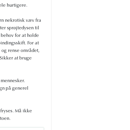
ele hurtigere.
n nekrotisk væv fra
er sprøjtedysen til
 behov for at holde
indingsskift. For at
e og rense området,
 Sikker at bruge
il mennesker.
egn på generel
fryses. Må ikke
toen.