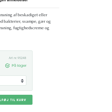
ensning af beskadiget eller
od bakterier, svampe, gær og
rensning, fugtighedscreme og
Art. nr. 95248
På lager
ILFØJ TIL KURV