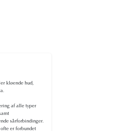
ler kløende hud,
a.
ring af alle typer
 samt
ende sårforbindinger.
ofte er forbundet