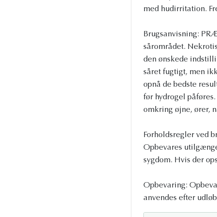
med hudirritation. Fr
Brugsanvisning: PRÆ
sårområdet. Nekrotis
den ønskede indstilli
såret fugtigt, men ik
opnå de bedste resul
før hydrogel påføres.
omkring øjne, ører,
Forholdsregler ved bru
Opbevares utilgængel
sygdom. Hvis der ops
Opbevaring: Opbevare
anvendes efter udløb