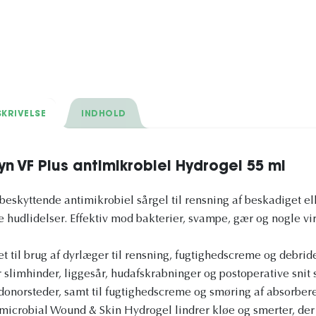
KRIVELSE
INDHOLD
yn VF Plus antimikrobiel Hydrogel 55 ml
beskyttende antimikrobiel sårgel til rensning af beskadiget el
e hudlidelser. Effektiv mod bakterier, svampe, gær og nogle vir
t til brug af dyrlæger til rensning, fugtighedscreme og debride
ler slimhinder, liggesår, hudafskrabninger og postoperative snit
 donorsteder, samt til fugtighedscreme og smøring af absorber
microbial Wound & Skin Hydrogel lindrer kløe og smerter, der 