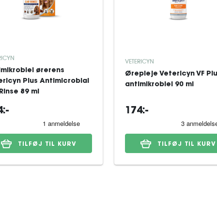
RICYN
VETERICYN
imikrobiel ørerens
Ørepleje Vetericyn VF Pl
ericyn Plus Antimicrobial
antimikrobiel 90 ml
Rinse 89 ml
:-
174:-
TILFØJ TIL KURV
TILFØJ TIL KURV