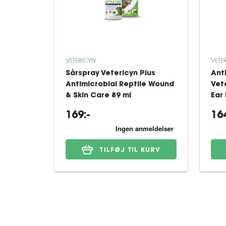
VETERICYN
VETE
Sårspray Vetericyn Plus
Ant
Antimicrobial Reptile Wound
Vet
& Skin Care 89 ml
Ear 
169:-
164
TILFØJ TIL KURV