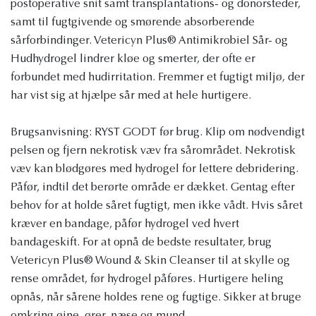
postoperative snit samt transplantations- og donorsteder,
samt til fugtgivende og smørende absorberende
sårforbindinger. Vetericyn Plus® Antimikrobiel Sår- og
Hudhydrogel lindrer kløe og smerter, der ofte er
forbundet med hudirritation. Fremmer et fugtigt miljø, der
har vist sig at hjælpe sår med at hele hurtigere.
Brugsanvisning: RYST GODT før brug. Klip om nødvendigt
pelsen og fjern nekrotisk væv fra sårområdet. Nekrotisk
væv kan blødgøres med hydrogel for lettere debridering.
Påfør, indtil det berørte område er dækket. Gentag efter
behov for at holde såret fugtigt, men ikke vådt. Hvis såret
kræver en bandage, påfør hydrogel ved hvert
bandageskift. For at opnå de bedste resultater, brug
Vetericyn Plus® Wound & Skin Cleanser til at skylle og
rense området, før hydrogel påføres. Hurtigere heling
opnås, når sårene holdes rene og fugtige. Sikker at bruge