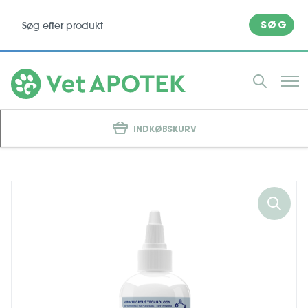
SØG
INDKØBSKURV