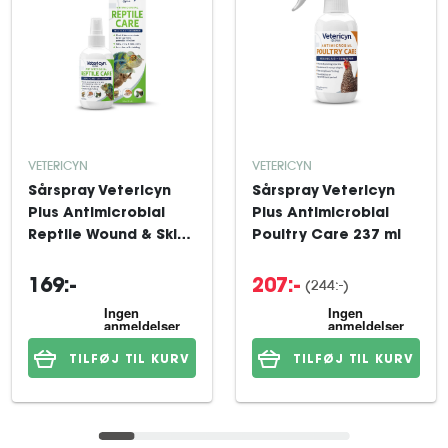
VETERICYN
VETERICYN
Sårspray Vetericyn
Sårspray Vetericyn
Plus Antimicrobial
Plus Antimicrobial
Reptile Wound & Skin
Poultry Care 237 ml
Care 89 ml
(244:-)
169:-
207:-
TILFØJ TIL KURV
TILFØJ TIL KURV