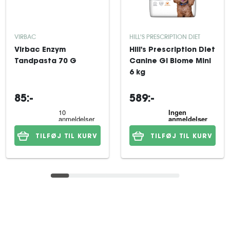
VIRBAC
HILL'S PRESCRIPTION DIET
Virbac Enzym
Hill's Prescription Diet
Tandpasta 70 G
Canine GI Biome Mini
6 kg
85:-
589:-
TILFØJ TIL KURV
TILFØJ TIL KURV