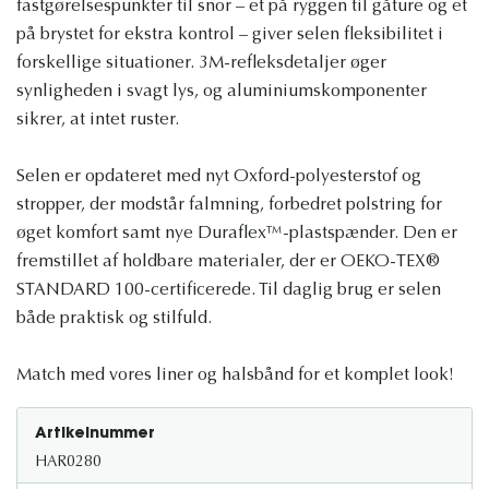
fastgørelsespunkter til snor – et på ryggen til gåture og et
på brystet for ekstra kontrol – giver selen fleksibilitet i
forskellige situationer. 3M-refleksdetaljer øger
synligheden i svagt lys, og aluminiumskomponenter
sikrer, at intet ruster.
Selen er opdateret med nyt Oxford-polyesterstof og
stropper, der modstår falmning, forbedret polstring for
øget komfort samt nye Duraflex™-plastspænder. Den er
fremstillet af holdbare materialer, der er OEKO-TEX®
STANDARD 100-certificerede. Til daglig brug er selen
både praktisk og stilfuld.
Match med vores liner og halsbånd for et komplet look!
Artikelnummer
HAR0280