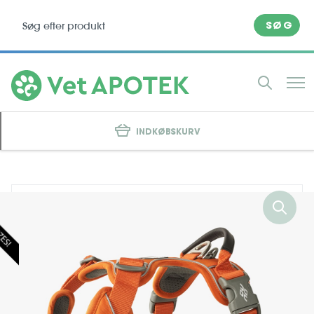
SØG
INDKØBSKURV