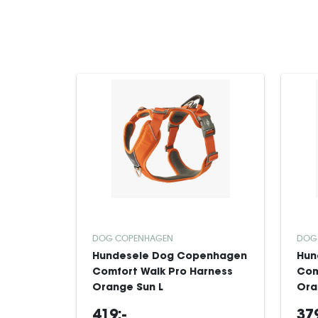
DOG COPENHAGEN
DOG
Hundesele Dog Copenhagen
Hun
Comfort Walk Pro Harness
Com
Orange Sun L
Ora
419:-
379