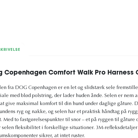
KRIVELSE
g Copenhagen Comfort Walk Pro Harness 
en fra DOG Copenhagen er en let og slidstærk sele fremstille
ale med blød polstring, der lader huden ånde. Selen er nem at 
il at give maksimal komfort til din hund under daglige gåture
ndens ryg og nakke, og selen har et praktisk håndtag på ryggen
. Med to fastgørelsespunkter til snor – et på ryggen til gåture o
 selen fleksibilitet i forskellige situationer. 3M-refleksdetalje
umskomponenter sikrer, at intet ruster.