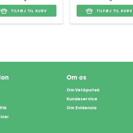
TILFØJ TIL KURV
TILFØJ TIL KURV
ion
Om os
Om VetApotek
Kundeservice
itik
Om Evidensia
lser