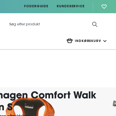
FODERGUIDE
KUNDESERVICE
INDKØBSKURV
hagen Comfort Walk
n S