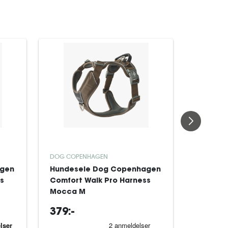
DOG COPENHAGEN
DOG COP
agen
Hundesele Dog Copenhagen
Hundes
s
Comfort Walk Pro Harness
Comfort
Mocca M
Black X
379:-
319:-