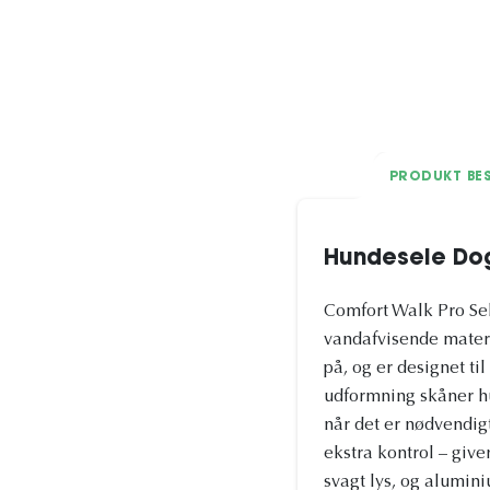
PRODUKT BES
Hundesele Do
Comfort Walk Pro Sel
vandafvisende materi
på, og er designet t
udformning skåner hu
når det er nødvendigt
ekstra kontrol – giver
svagt lys, og alumini