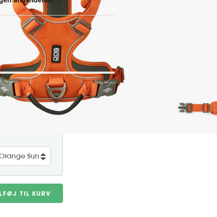
idstærk sele fremstillet af
r lader huden ånde. Selen er nem
l komfort til din hund under
Art. nr. HAR0264
g 5-10 hverdage
ILFØJ TIL KURV