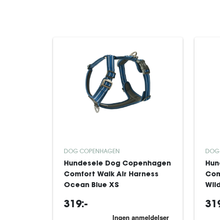
DOG COPENHAGEN
DOG
Hundesele Dog Copenhagen
Hun
Comfort Walk Air Harness
Com
Ocean Blue XS
Wil
319:-
319