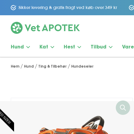
Sikker levering & gratis fragt ved køb over 349 kr
Hund
Kat
Hest
Tilbud
Var
Hem
Hund
Ting & Tilbehør
Hundeseler