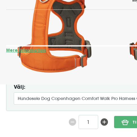
Comfort Walk Pro Selen fra DOG Copenhagen er en let og sl
smuds- og vandafvisende materiale med blød polstring, de
at justere, tage af og på, og er designet til at give maksima
daglige gåture. Den ergonomiske udformning...
Mere information
379:-
Leverin
Välj:
T