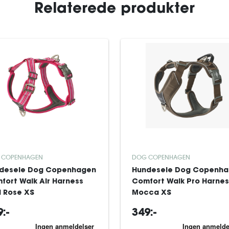
Relaterede produkter
 COPENHAGEN
DOG COPENHAGEN
desele Dog Copenhagen
Hundesele Dog Copenh
fort Walk Air Harness
Comfort Walk Pro Harnes
d Rose XS
Mocca XS
:-
349:-