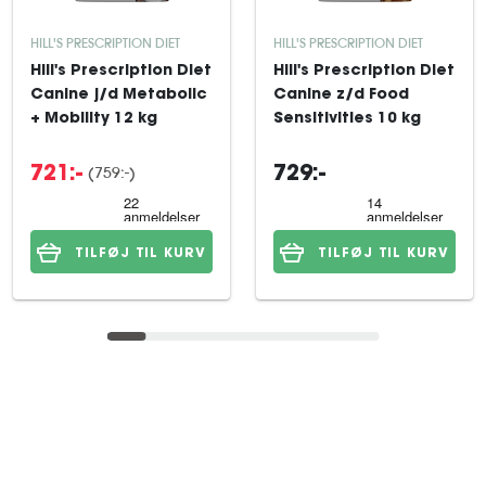
HILL'S PRESCRIPTION DIET
HILL'S PRESCRIPTION DIET
Hill's Prescription Diet
Hill's Prescription Diet
Canine j/d Metabolic
Canine z/d Food
+ Mobility 12 kg
Sensitivities 10 kg
(759:-)
721:-
729:-
TILFØJ TIL KURV
TILFØJ TIL KURV