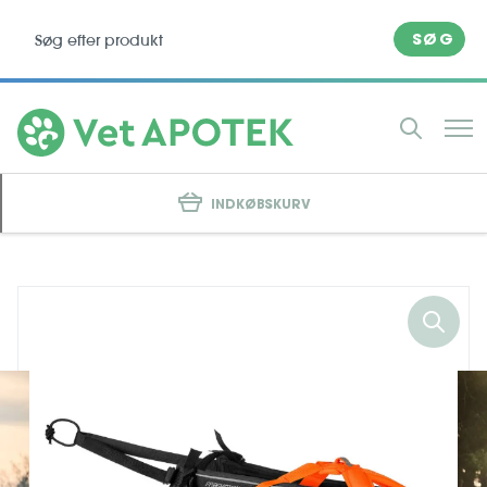
SØG
INDKØBSKURV