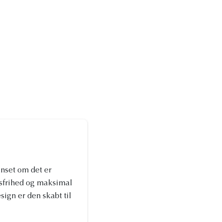
anset om det er
esfrihed og maksimal
sign er den skabt til