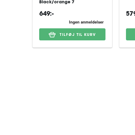
Black/orange 7
649:-
579
TILFØJ TIL KURV