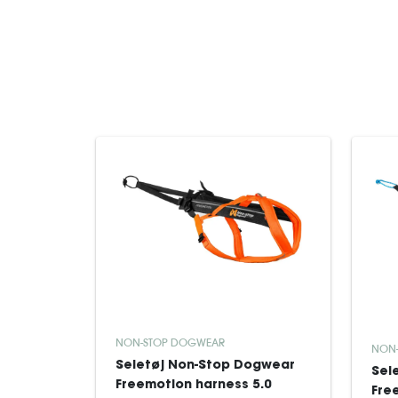
NON-STOP DOGWEAR
NON
Seletøj Non-Stop Dogwear
Sel
Freemotion harness 5.0
Fre