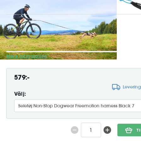
Freemotion Harness er en premiumsele designet til hunde, 
det er skiløb, cykling, løb eller vandreture. Denne sele giv
bevægelsesfrihed og maksimal kraftoverførsel uden at bela
ergonomisk og justerbart design er den skabt til at l...
Mere information
579:-
Leverin
Välj:
T