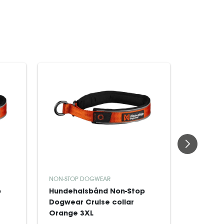
NON-STOP DOGWEAR
NON-STOP
p
Hundehalsbånd Non-Stop
Hundet
Dogwear Cruise collar
Dogwear
Orange 3XL
Dark tea