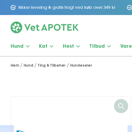
Sikker levering & gratis fragt ved køb over 349 kr
Hund
Kat
Hest
Tilbud
Var
Hem
Hund
Ting & Tilbehør
Hundeseler