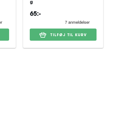
g
65:-
579:-
TILFØJ TIL KURV