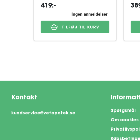
419:-
389
TILFØJ TIL KURV
Kontakt
Informat
Spørgsmål
kundservice@vetapotek.se
Om cookies
Privatlivspol
Købsbetinge