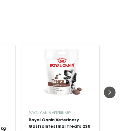
ROYAL CANIN VETERINARY
NON-STOP
Royal Canin Veterinary
Seletøj
Gastrointestinal Treats 230
 kg
Freemot