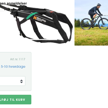
der elsker at trække, uanset om
er din hund optimal
ste nakke eller ryg. Med et
Art. nr. 1117
g 5-10 hverdage
ILFØJ TIL KURV