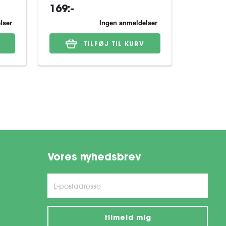
169:-
599:-
TILFØJ TIL KURV
Vores nyhedsbrev
tilmeld mig