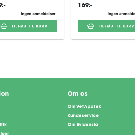
:-
169:-
TILFØJ TIL KURV
TILFØJ TIL KURV
ion
Om os
Om VetApotek
Kundeservice
itik
Om Evidensia
lser