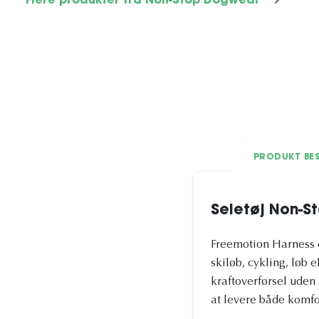
Flere produkter fra Non-Stop Dogwear
PRODUKT BES
Seletøj Non-S
Freemotion Harness e
skiløb, cykling, løb
kraftoverførsel uden 
at levere både komfo