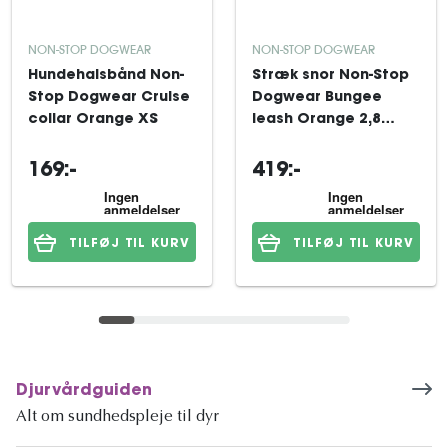
NON-STOP DOGWEAR
NON-STOP DOGWEAR
Hundehalsbånd Non-
Stræk snor Non-Stop
Stop Dogwear Cruise
Dogwear Bungee
collar Orange XS
leash Orange 2,8
mx23 mm
169:-
419:-
TILFØJ TIL KURV
TILFØJ TIL KURV
Djurvårdguiden
Alt om sundhedspleje til dyr