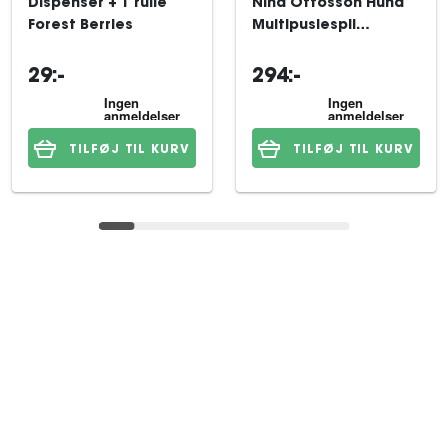
Dispenser + 1 rulle
Nina Ottosson Hund
Forest Berries
Multipuslespil
Sværhedsgrad 4
29:-
294:-
TILFØJ TIL KURV
TILFØJ TIL KURV