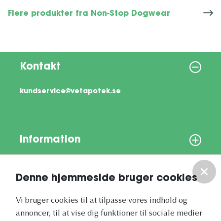
Flere produkter fra Non-Stop Dogwear
Kontakt
kundservice@vetapotek.se
Information
Om os
Denne hjemmeside bruger cookies
Vores nyhedsbrev
Vi bruger cookies til at tilpasse vores indhold og
annoncer, til at vise dig funktioner til sociale medier