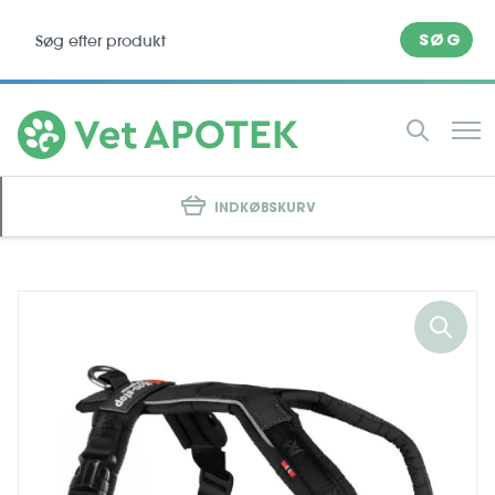
SØG
INDKØBSKURV