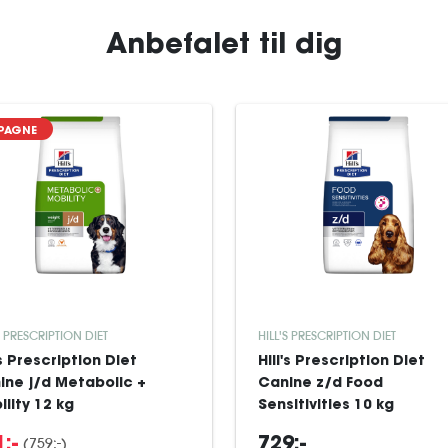
Anbefalet til dig
PAGNE
S PRESCRIPTION DIET
HILL'S PRESCRIPTION DIET
's Prescription Diet
Hill's Prescription Diet
ine j/d Metabolic +
Canine z/d Food
lity 12 kg
Sensitivities 10 kg
(759:-)
:-
729:-