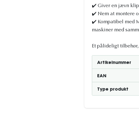
✔️ Giver en jævn kli
✔️ Nem at montere o
✔️ Kompatibel med M
maskiner med samme
Et pålideligt tilbehø
Artikelnummer
EAN
Type produkt