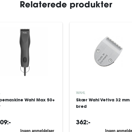
Relaterede produkter
L
WAHL
ppemaskine Wahl Max 50+
Skær Wahl Vetiva 32 mm
t
bred
09:-
362:-