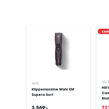
KAM
HILL'
WAHL
Hill
Klippemaskine Wahl KM
Can
Supera Sort
Mobi
3.569:-
721