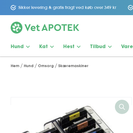
Sikker levering & gratis fragt ved køb over 349 kr
Hund
Kat
Hest
Tilbud
Var
Hem
Hund
Omsorg
Skæremaskiner