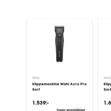
WAHL
WAH
Klippemaskine Wahl Acro Pro
Kli
Sort
Sor
1.539:-
1.6