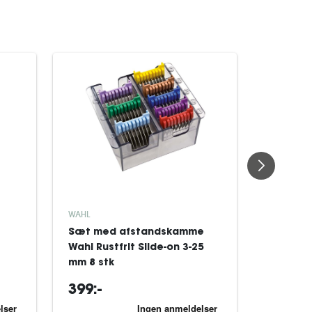
WAHL
WAHL
Sæt med afstandskamme
Klippem
Wahl Rustfrit Slide-on 3-25
Pro Sort
mm 8 stk
399:-
189:-