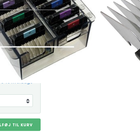
Et komplet sæt med 8 robuste
riere klippelængden med
ndeholder kamme i størrelserne:
Art. nr. 642.0415
g 5-10 hverdage
ILFØJ TIL KURV