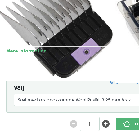
Wahl/Moser Forhøjningskamme Sæt – 8 dele i rustfrit stål 
forhøjningskamme i rustfrit stål til dem, der ønsker at va
præcision. Perfekt til både hjemmebrug og salonbrug. ✔️ I
3, 6, 10, 13, 16, 19, 22 og 25 mm ✔️ Lavet af sl...
Mere information
399:-
Leverin
Välj:
T