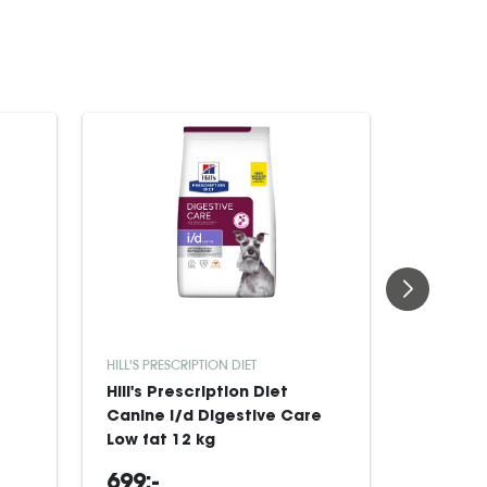
HILL'S PRESCRIPTION DIET
ROYAL CAN
Hill's Prescription Diet
Royal Ca
Canine i/d Digestive Care
Derma A
Low fat 12 kg
til hund
699:-
659:-