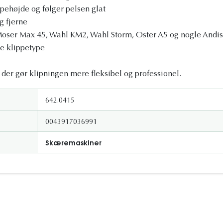
ppehøjde og følger pelsen glat
g fjerne
oser Max 45, Wahl KM2, Wahl Storm, Oster A5 og nogle Andis
 klippetype
r, der gør klipningen mere fleksibel og professionel.
642.0415
0043917036991
Skæremaskiner