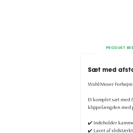
PRODUKT BES
Sæt med afsta
Wahl/Moser Forhøjnin
Et komplet sæt med 8 
klippelængden med p
✔️ Indeholder kamme i
✔️ Lavet af slidstærkt