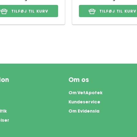
TILFØJ TIL KURV
TILFØJ TIL KURV
ion
Om os
Om VetApotek
Kundeservice
itik
Om Evidensia
lser