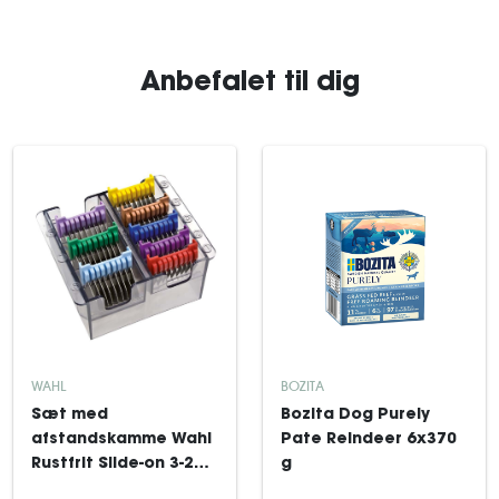
Anbefalet til dig
WAHL
BOZITA
Sæt med
Bozita Dog Purely
afstandskamme Wahl
Pate Reindeer 6x370
Rustfrit Slide-on 3-25
g
mm 8 stk