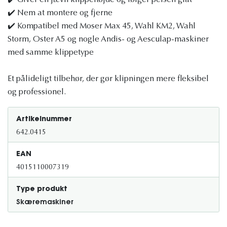
✔️ Giver en jævn klippehøjde og følger pelsen glat
✔️ Nem at montere og fjerne
✔️ Kompatibel med Moser Max 45, Wahl KM2, Wahl
Storm, Oster A5 og nogle Andis- og Aesculap-maskiner
med samme klippetype
Et pålideligt tilbehør, der gør klipningen mere fleksibel
og professionel.
Artikelnummer
642.0415
EAN
4015110007319
Type produkt
Skæremaskiner