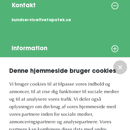
Kontakt
kundservice@vetapotek.se
Information
Om os
Denne hjemmeside bruger cookies
Vores nyhedsbrev
Vi bruger cookies til at tilpasse vores indhold og
annoncer, til at vise dig funktioner til sociale medier
og til at analysere vores trafik. Vi deler også
oplysninger om din brug af vores hjemmeside med
vores partnere inden for sociale medier,
annonceringspartnere og analysepartnere. Vores
Vetapotek.dk er en del af
partnere kan kombinere disse data med andre