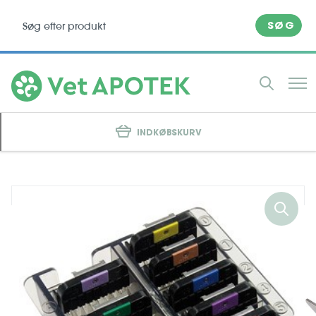
SØG
INDKØBSKURV